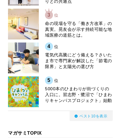
りとの共通点
3
位
​命の現場を守る「働き方改革」の
真実。晃友会が示す持続可能な地
域医療の道筋とは。
4
位
電気代高騰にどう備える？さいた
ま市で専門家が解説した「節電の
限界」と太陽光の選び方
5
位
5000本のひまわりが街づくりの
入口に。習志野・鷺沼で「ひまわ
りキャンパスプロジェクト」始動
ベスト10を表示
マガサミTOPIX