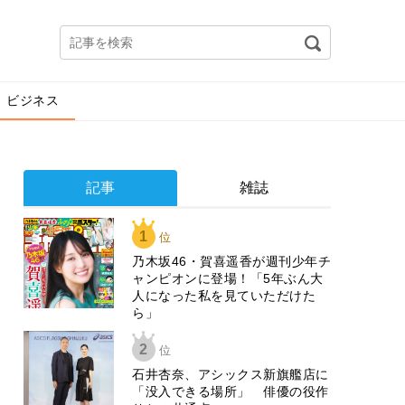
ビジネス
記事
雑誌
1
位
乃木坂46・賀喜遥香が週刊少年チ
ャンピオンに登場！「5年ぶん大
人になった私を見ていただけた
ら」
2
位
石井杏奈、アシックス新旗艦店に
「没入できる場所」 俳優の役作