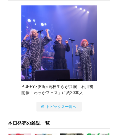
PUFFY×友近×高校生らが共演 石川初
開催「わっかフェス」に約2000人
トピックス一覧へ
本日発売の雑誌一覧