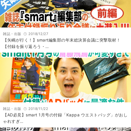
雑誌・出版
2018/12/27
【矢嶋が行く！】smart編集部の年末総決算会議に突撃取材！
【付録を振り返ろう・…
雑誌・出版
2018/11/22
【AD必見】smart 1月号の付録「Kappa ウエストバッグ」がおし
ゃれすぎ…