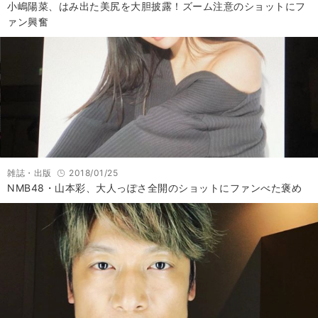
小嶋陽菜、はみ出た美尻を大胆披露！ズーム注意のショットにフ
ァン興奮
雑誌・出版
2018/01/25
NMB48・山本彩、大人っぽさ全開のショットにファンべた褒め