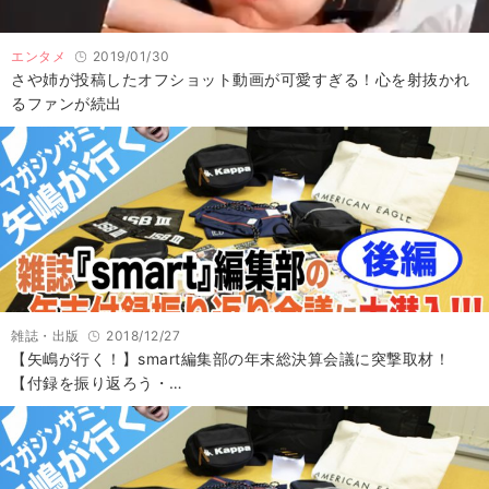
エンタメ
2019/01/30
さや姉が投稿したオフショット動画が可愛すぎる！心を射抜かれ
るファンが続出
雑誌・出版
2018/12/27
【矢嶋が行く！】smart編集部の年末総決算会議に突撃取材！
【付録を振り返ろう・…