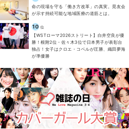
​命の現場を守る「働き方改革」の真実。晃友会
が示す持続可能な地域医療の道筋とは。
10
位
【WSTローマ2026ストリート】白井空良が優
勝！根附2位・佐々木3位で日本男子が表彰台
独占！女子はクロエ・コベルが圧勝、織田夢海
が準優勝