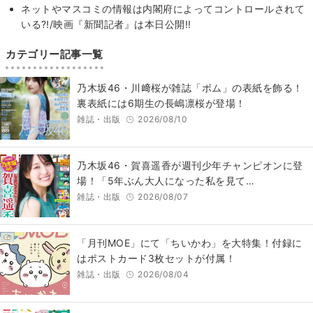
ネットやマスコミの情報は内閣府によってコントロールされて
いる⁈/映画『新聞記者』は本日公開‼
カテゴリー記事一覧
乃木坂46・川﨑桜が雑誌「ボム」の表紙を飾る！
裏表紙には6期生の長嶋凛桜が登場！
雑誌・出版
2026/08/10
乃木坂46・賀喜遥香が週刊少年チャンピオンに登
場！「5年ぶん大人になった私を見て…
雑誌・出版
2026/08/07
「月刊MOE」にて「ちいかわ」を大特集！付録に
はポストカード3枚セットが付属！
雑誌・出版
2026/08/04