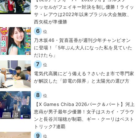
ラッセルがフェイキー対決を制し優勝！ライッ
サ・レアウは2022年以来ブラジル大会無敗、
西矢椛が準優勝
6
位
乃木坂46・賀喜遥香が週刊少年チャンピオン
に登場！「5年ぶん大人になった私を見ていた
だけたら」
7
位
電気代高騰にどう備える？さいたま市で専門家
が解説した「節電の限界」と太陽光の選び方
8
位
【X Games Chiba 2026パーク＆バート】河上
恵蒔が男子最年少優勝！女子はスカイ・ブラウ
ンと長谷川瑞穂が制覇、ギー・クーリはベスト
トリック7連覇
9
位