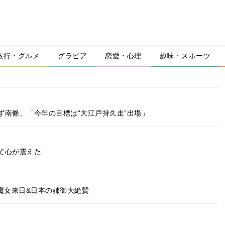
旅行・グルメ
グラビア
恋愛・心理
趣味・スポーツ
ず南條、「今年の目標は“大江戸持久走”出場」
て心が震えた
魔女来日&日本の姉御大絶賛