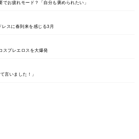
要でお疲れモード？「自分も褒められたい」
ドレスに春到来を感じる3月
コスプレエロスを大爆発
めて言いました！」