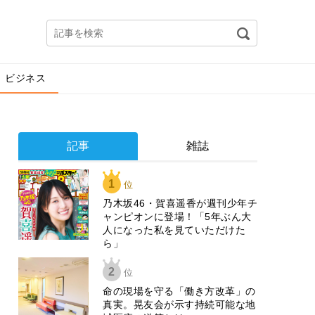
ビジネス
記事
雑誌
1
位
乃木坂46・賀喜遥香が週刊少年チ
ャンピオンに登場！「5年ぶん大
人になった私を見ていただけた
ら」
2
位
​命の現場を守る「働き方改革」の
真実。晃友会が示す持続可能な地