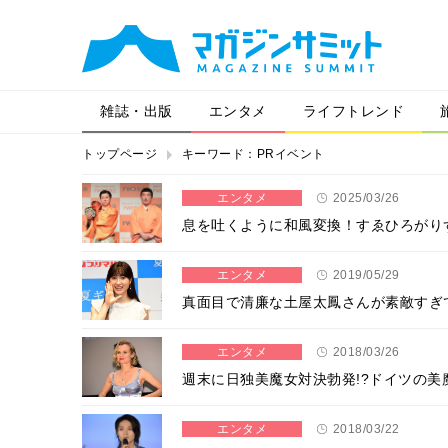
雑誌・出版
エンタメ
ライフトレンド
トップページ
キーワード：PRイベント
エンタメ
2025/03/26
息を吐くように和風変換！すゑひろがり
エンタメ
2019/05/29
真面目で清廉な土屋太鳳さんが素敵すぎ
エンタメ
2018/03/26
週末に日独美魔女対決勃発!?ドイツの美
エンタメ
2018/03/22