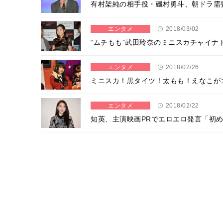
有村架純の相手役・磯村勇斗、朝ドラ需
エンタメ
2018/03/02
“ムチもも”武田玲奈のミニスカチャイナ
エンタメ
2018/02/26
ミニスカ！黒タイツ！太もも！えなこが
エンタメ
2018/02/22
知英、主演映画PRでエロエロ発言「初