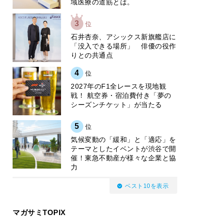
域医療の道筋とは。
3
位
石井杏奈、アシックス新旗艦店に
「没入できる場所」 俳優の役作
りとの共通点
4
位
2027年のF1全レースを現地観
戦！ 航空券・宿泊費付き「夢の
シーズンチケット」が当たる
5
位
気候変動の「緩和」と「適応」を
テーマとしたイベントが渋谷で開
催！東急不動産が様々な企業と協
力
ベスト10を表示
マガサミTOPIX