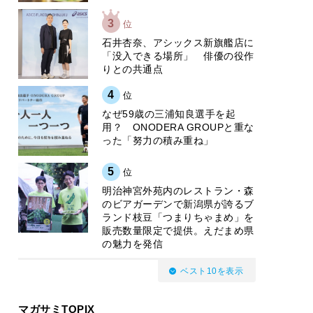
3
位
石井杏奈、アシックス新旗艦店に
「没入できる場所」 俳優の役作
りとの共通点
4
位
なぜ59歳の三浦知良選手を起
用？ ONODERA GROUPと重な
った「努力の積み重ね」
5
位
明治神宮外苑内のレストラン・森
のビアガーデンで新潟県が誇るブ
ランド枝豆「つまりちゃまめ」を
販売数量限定で提供。えだまめ県
の魅力を発信
ベスト10を表示
マガサミTOPIX