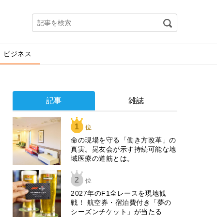
ビジネス
記事
雑誌
1
位
​命の現場を守る「働き方改革」の
真実。晃友会が示す持続可能な地
域医療の道筋とは。
2
位
2027年のF1全レースを現地観
戦！ 航空券・宿泊費付き「夢の
シーズンチケット」が当たる