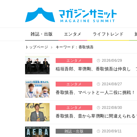
雑誌・出版
エンタメ
ライフトレンド
トップページ
キーワード：香取慎吾
エンタメ
2026/06/29
稲垣吾郎、草彅剛、香取慎吾は仲良し 
エンタメ
2024/08/27
香取慎吾、マペットと一人二役に挑戦！
エンタメ
2022/08/30
香取慎吾、昔から草彅剛に間違えられる
雑誌・出版
2020/09/11