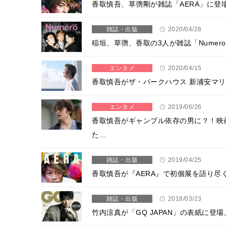
香取慎吾、草彅剛が雑誌「AERA」に
雑誌・出版
2020/04/28
稲垣、草彅、香取の3人が雑誌「Numer
エンタメ
2020/04/15
香取慎吾がザ・パークハウス 新浦安マリ
エンタメ
2019/06/26
香取慎吾がギャンブル依存の男に？！映
た…
雑誌・出版
2019/04/25
香取慎吾が『AERA』で初個展を語り
雑誌・出版
2018/03/23
竹内涼真が「GQ JAPAN」の表紙に