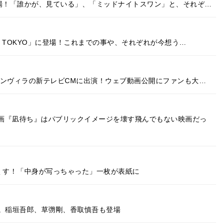
登場！「誰かが、見ている」、「ミッドナイトスワン」と、それぞ…
o TOKYO」に登場！これまでの事や、それぞれが今想う…
ンヴィラの新テレビCMに出演！ウェブ動画公開にファンも大…
画『凪待ち』はパブリックイメージを壊す飛んでもない映画だっ
尽くす！「中身が写っちゃった」一枚が表紙に
登場。稲垣吾郎、草彅剛、香取慎吾も登場