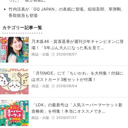
竹内涼真が「GQ JAPAN」の表紙に登場。稲垣吾郎、草彅剛、
香取慎吾も登場
カテゴリー記事一覧
乃木坂46・賀喜遥香が週刊少年チャンピオンに登
場！「5年ぶん大人になった私を見て…
雑誌・出版
2026/08/07
「月刊MOE」にて「ちいかわ」を大特集！付録に
はポストカード3枚セットが付属！
雑誌・出版
2026/08/04
「LDK」の最新号は「人気スーパーマーケット新
攻略術」を特集！本当にオススメでき…
雑誌・出版
2026/07/31