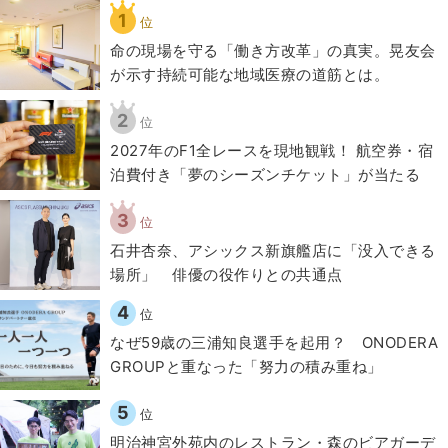
1
位
​命の現場を守る「働き方改革」の真実。晃友会
が示す持続可能な地域医療の道筋とは。
2
位
2027年のF1全レースを現地観戦！ 航空券・宿
泊費付き「夢のシーズンチケット」が当たる
3
位
石井杏奈、アシックス新旗艦店に「没入できる
場所」 俳優の役作りとの共通点
4
位
なぜ59歳の三浦知良選手を起用？ ONODERA
GROUPと重なった「努力の積み重ね」
5
位
明治神宮外苑内のレストラン・森のビアガーデ