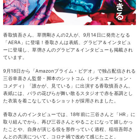
香取慎吾さん、草彅剛さんの2人が、9月14日に発売となる
「AERA」に登場！香取さんは表紙、グラビア＆インタビュ
ーに登場し、草彅さんのグラビア＆インタビューも掲載され
ています。
9月18日から「Amazonプライム・ビデオ」で独占配信される
三谷幸喜さん監督・脚本のシットコム（シチュエーション・
コメディ）「誰かが、見ている」に出演する香取慎吾さん。
表紙には、バラの花びらが舞い散るスタジオで赤を基調とし
た衣装を着こなしているショットが採用されました。
香取さんのインタビューでは、18年前に三谷さんと「HR」に
取り組んでから、再び三谷さんとやることになって嬉しかっ
たことや、自身が演じる役を形作っていく過程、稲垣吾郎さ
んとの共演について、コロナ禍で改めて感じたこと、