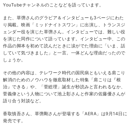
YouTubeチャンネルのことなどを語っています。
また、草彅さんのグラビア＆インタビューも3ページにわた
り掲載。映画「ミッドナイトスワン」に出演し、トランスジ
ェンダー役を演じた草彅さん。インタビューでは、難しい役
を演じた同作について語っています。インタビュー中、この
作品の脚本を初めて読んだときに涙がでた理由に「いま、話
していて気づきました」と一言。一体どんな理由だったので
しょうか。
その他の内容は、テレワーク時代の国民病ともいえる肩こり
解消のためのノウハウを徹底取材した特集「肩こりは『根
治』できる」や、「菅総理」誕生が秒読みと言われるなか、
菅義偉という人物について池上彰さんと作家の佐藤優さんが
語り合う対談など。
香取慎吾さん、草彅剛さんが登場する「AERA」は9月14日に
発売です。