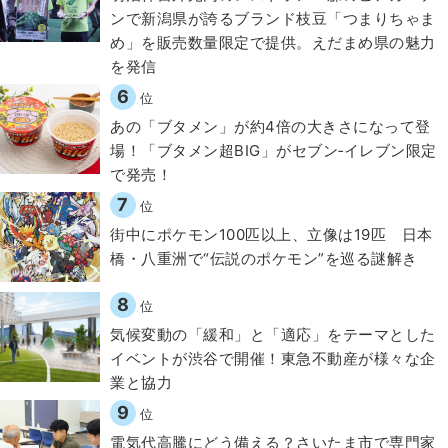
ンで新潟県が誇るブランド枝豆「つまりちゃま
め」を販売数量限定で提供。えだまめ県の魅力
を発信
6
位
あの「ブタメン」が約4倍の大きさになって登
場！「ブタメン超BIG」がセブン‐イレブン限定
で発売！
7
位
街中にポケモン100匹以上、立像は19匹 日本
橋・八重洲で“伝説のポケモン”を巡る謎解き
8
位
気候変動の「緩和」と「適応」をテーマとした
イベントが渋谷で開催！東急不動産が様々な企
業と協力
9
位
電気代高騰にどう備える？さいたま市で専門家