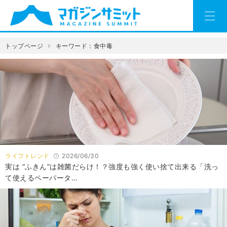
トップページ
キーワード：食中毒
ライフトレンド
2026/06/30
実は “ふきん”は雑菌だらけ！？強度も強く使い捨て出来る「洗っ
て使えるペーパータ…