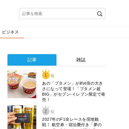
ビジネス
記事
雑誌
1
位
あの「ブタメン」が約4倍の大き
さになって登場！「ブタメン超
BIG」がセブン‐イレブン限定で発
売！
2
位
2027年のF1全レースを現地観
戦！ 航空券・宿泊費付き「夢の