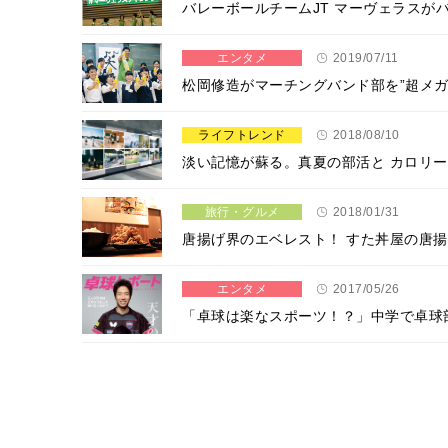
バレーボールチームJT マーヴェラス
エンタメ
2019/07/11
松岡修造がマーチングバンド部を”超メ
ライフトレンド
2018/08/10
淡い記憶が蘇る。真夏の部活と カロリ
旅行・グルメ
2018/01/31
唐揚げ界のエベレスト！ すた丼屋の唐揚
エンタメ
2017/05/26
「卓球は楽なスポーツ！？」中学で卓球