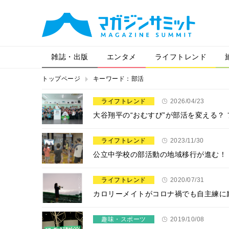
雑誌・出版
エンタメ
ライフトレンド
トップページ
キーワード：部活
ライフトレンド
2026/04/23
大谷翔平の“おむすび”が部活を変える？
ライフトレンド
2023/11/30
公立中学校の部活動の地域移行が進む！
ライフトレンド
2020/07/31
カロリーメイトがコロナ禍でも自主練に
趣味・スポーツ
2019/10/08