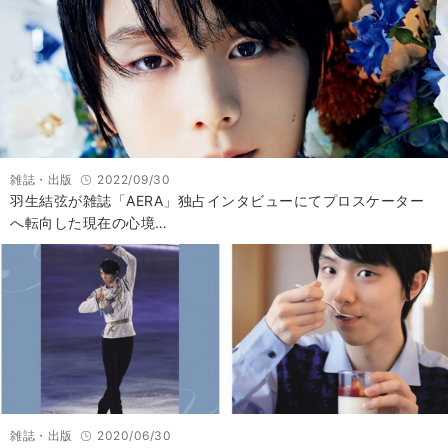
雑誌・出版
2022/09/30
羽生結弦が雑誌「AERA」独占インタビューにてプロスケーター
へ転向した現在の心境…
雑誌・出版
2020/06/30