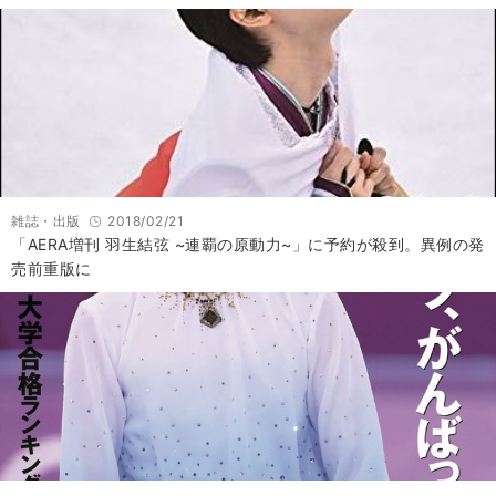
雑誌・出版
2018/02/21
「AERA増刊 羽生結弦 ~連覇の原動力~」に予約が殺到。異例の発
売前重版に