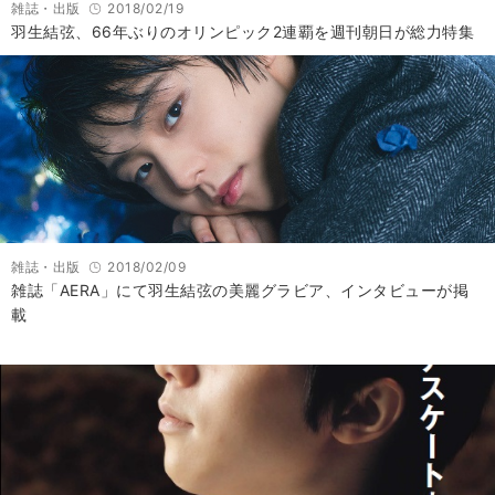
雑誌・出版
2018/02/19
羽生結弦、66年ぶりのオリンピック2連覇を週刊朝日が総力特集
雑誌・出版
2018/02/09
雑誌「AERA」にて羽生結弦の美麗グラビア、インタビューが掲
載