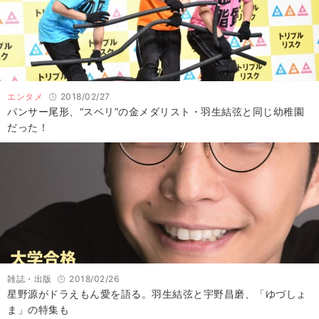
エンタメ
2018/02/27
パンサー尾形、“スベリ”の金メダリスト・羽生結弦と同じ幼稚園
だった！
雑誌・出版
2018/02/26
星野源がドラえもん愛を語る。羽生結弦と宇野昌磨、「ゆづしょ
ま」の特集も