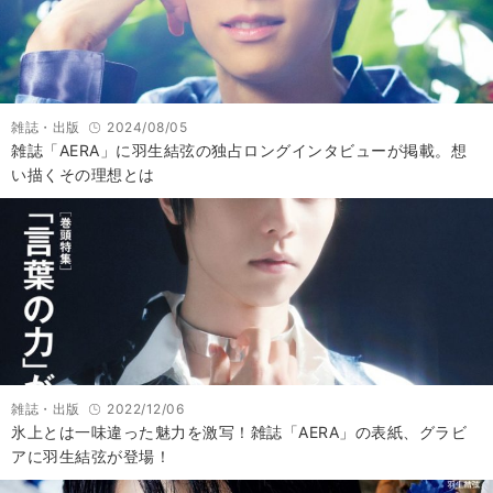
雑誌・出版
2024/08/05
雑誌「AERA」に羽生結弦の独占ロングインタビューが掲載。想
い描くその理想とは
雑誌・出版
2022/12/06
氷上とは一味違った魅力を激写！雑誌「AERA」の表紙、グラビ
アに羽生結弦が登場！