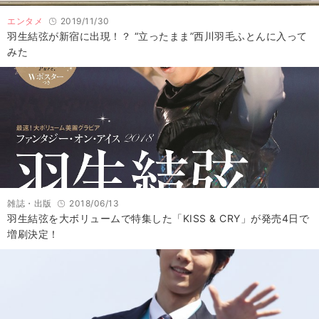
エンタメ
2019/11/30
羽生結弦が新宿に出現！？ “立ったまま”西川羽毛ふとんに入って
みた
雑誌・出版
2018/06/13
羽生結弦を大ボリュームで特集した「KISS & CRY」が発売4日で
増刷決定！