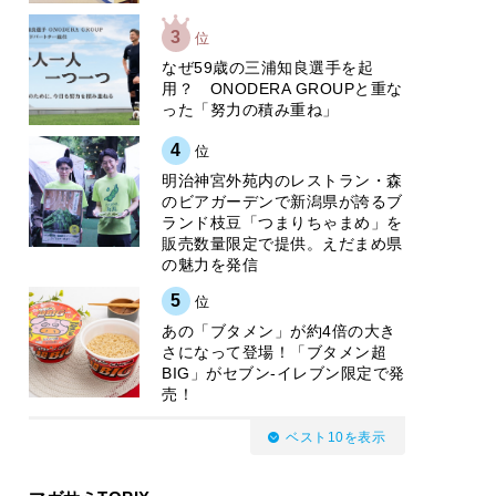
3
位
なぜ59歳の三浦知良選手を起
用？ ONODERA GROUPと重な
った「努力の積み重ね」
4
位
明治神宮外苑内のレストラン・森
のビアガーデンで新潟県が誇るブ
ランド枝豆「つまりちゃまめ」を
販売数量限定で提供。えだまめ県
の魅力を発信
5
位
あの「ブタメン」が約4倍の大き
さになって登場！「ブタメン超
BIG」がセブン‐イレブン限定で発
売！
ベスト10を表示