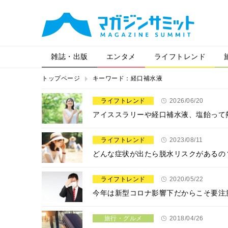
雑誌・出版
エンタメ
ライフトレンド
トップページ
キーワード：経口補水液
ライフトレンド
2026/06/20
アイススラリーや経口補水液、塩飴って
ライフトレンド
2023/08/11
どんな症状が出たら脱水リスクがあるの
ライフトレンド
2020/05/22
今年は新型コロナ影響下だからこそ要注
旅行・グルメ
2018/04/26