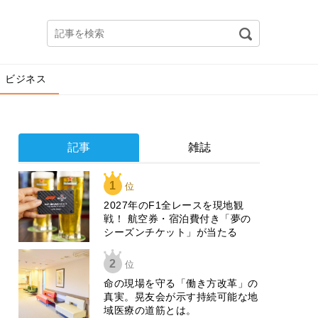
ビジネス
記事
雑誌
1
位
2027年のF1全レースを現地観
戦！ 航空券・宿泊費付き「夢の
シーズンチケット」が当たる
2
位
​命の現場を守る「働き方改革」の
真実。晃友会が示す持続可能な地
域医療の道筋とは。