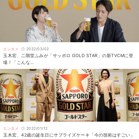
エンタメ
2022/03/02
玉木宏、二階堂ふみが「サッポロ GOLD STAR」の新TVCMに登
場！「こんな…
エンタメ
2022/01/12
玉木宏、42歳の誕生日にサプライズケーキ「今の技術はすごい」