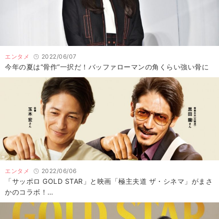
エンタメ
2022/06/07
今年の夏は“骨作”一択だ！バッファローマンの角くらい強い骨に
エンタメ
2022/06/06
「サッポロ GOLD STAR」と映画「極主夫道 ザ・シネマ」がまさ
かのコラボ！…