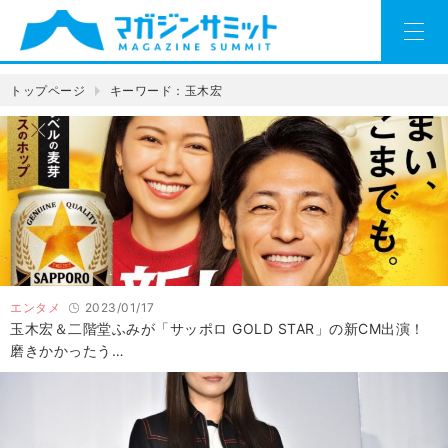
トップページ
キーワード：玉木宏
エンタメ
2023/01/17
玉木宏＆二階堂ふみが「サッポロ GOLD STAR」の新CM出演！
磨きかかったう…