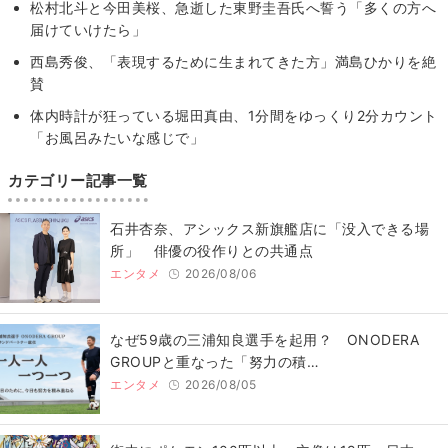
松村北斗と今田美桜、急逝した東野圭吾氏へ誓う「多くの方へ
届けていけたら」
西島秀俊、「表現するために生まれてきた方」満島ひかりを絶
賛
体内時計が狂っている堀田真由、1分間をゆっくり2分カウント
「お風呂みたいな感じで」
カテゴリー記事一覧
石井杏奈、アシックス新旗艦店に「没入できる場
所」 俳優の役作りとの共通点
エンタメ
2026/08/06
なぜ59歳の三浦知良選手を起用？ ONODERA
GROUPと重なった「努力の積…
エンタメ
2026/08/05