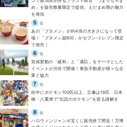
ンで新潟県が誇るブランド枝豆「つまりちゃま
め」を販売数量限定で提供。えだまめ県の魅力
を発信
5
位
あの「ブタメン」が約4倍の大きさになって登
場！「ブタメン超BIG」がセブン‐イレブン限定
で発売！
6
位
気候変動の「緩和」と「適応」をテーマとした
イベントが渋谷で開催！東急不動産が様々な企
業と協力
7
位
街中にポケモン100匹以上、立像は19匹 日本
橋・八重洲で“伝説のポケモン”を巡る謎解き
8
位
ハロウィンジャンボ宝くじ販売終了間近！万博