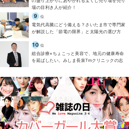
の盛り上がりにあやかれる宝くじ売り場を売り
場の目利き人が紹介！
9
位
電気代高騰にどう備える？さいたま市で専門家
が解説した「節電の限界」と太陽光の選び方
10
位
総合診療×ちょこっと美容で、地元の健康寿命
を延ばしたい。みしま長泉Tmクリニックの志