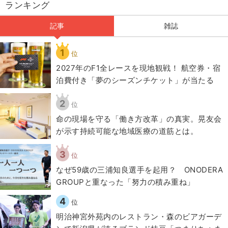
ランキング
記事
雑誌
1
位
2027年のF1全レースを現地観戦！ 航空券・宿
泊費付き「夢のシーズンチケット」が当たる
2
位
​命の現場を守る「働き方改革」の真実。晃友会
が示す持続可能な地域医療の道筋とは。
3
位
なぜ59歳の三浦知良選手を起用？ ONODERA
GROUPと重なった「努力の積み重ね」
4
位
明治神宮外苑内のレストラン・森のビアガーデ