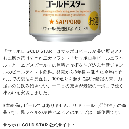
「サッポロ GOLD STAR」はサッポロビールが長い歴史とと
もに磨き続けてきた二大ブランド「サッポロ生ビール黒ラベ
ル」と「ヱビスビール」の原料と技術を注ぎ込んだ新ジャン
ルのビールテイスト飲料。発売から3年目を迎えた今年はそ
れまでの製法を見直し、100通りを超える試行錯誤の末、力
強いのに飲み飽きない、一口目の驚きが最後の一滴まで続く
味わいを実現しました。
※本商品はビールではありません。リキュール（発泡性）の商
品です。黒ラベルの麦芽とヱビスのホップは一部使用です。
サッポロ GOLD STAR 公式サイト：