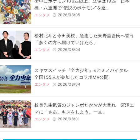
街中にポケモン100匹以上、立像は19匹 日本
橋・八重洲で“伝説のポケモン”を巡…
エンタメ
2026/08/05
松村北斗と今田美桜、急逝した東野圭吾氏へ誓う
「多くの方へ届けていけたら」
エンタメ
2026/08/04
スキマスイッチ『全力少年』×アミノバイタル
全国155人が参加したコラボMV公開
エンタメ
2026/08/04
校長先生気質のジャンボたかおが大暴れ 宮澤エ
マに「さあ、キスをしよう。一旦」
エンタメ
2026/08/01