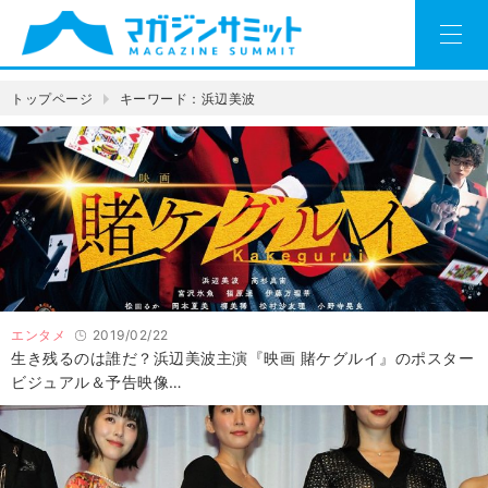
トップページ
キーワード：浜辺美波
エンタメ
2019/02/22
生き残るのは誰だ？浜辺美波主演『映画 賭ケグルイ』のポスター
ビジュアル＆予告映像…