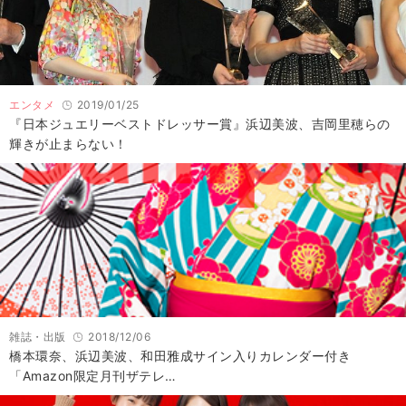
エンタメ
2019/01/25
『日本ジュエリーベストドレッサー賞』浜辺美波、吉岡里穂らの
輝きが止まらない！
雑誌・出版
2018/12/06
橋本環奈、浜辺美波、和田雅成サイン入りカレンダー付き
「Amazon限定月刊ザテレ…