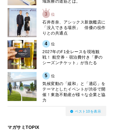
域医療の道筋とは。
3
位
石井杏奈、アシックス新旗艦店に
「没入できる場所」 俳優の役作
りとの共通点
4
位
2027年のF1全レースを現地観
戦！ 航空券・宿泊費付き「夢の
シーズンチケット」が当たる
5
位
気候変動の「緩和」と「適応」を
テーマとしたイベントが渋谷で開
催！東急不動産が様々な企業と協
力
ベスト10を表示
マガサミTOPIX