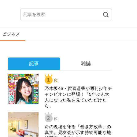
ビジネス
記事
雑誌
1
位
乃木坂46・賀喜遥香が週刊少年チ
ャンピオンに登場！「5年ぶん大
人になった私を見ていただけた
ら」
2
位
​命の現場を守る「働き方改革」の
真実。晃友会が示す持続可能な地