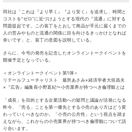
同社は「これは『より早く』『より安く』を追求し、時間と
コストを“ゼロ”に近づけようとする現代の『流通』に対する
問題提起です。この装丁をとおして商品が手元に届くまでの
人の営みやものと流通の関係に目を向けるきっかけとなれば
幸いです」と、装丁の意図を説明している。
さらに、今号の発売を記念したオンライントークイベントを
開催予定となっている。
＜オンライントークイベント第1弾＞
リテールフューチャリスト 最所あさみ×経済学者大垣昌夫
×『広告』編集⻑小野直紀〜小売業界が持つべき倫理観とは
「成⻑」を目的とする企業活動への疑問と議論が活発になる
昨今、「売る」ことを第一優先とする小売のあり方はどう変
わっていくべきなのか。「小売の公共性」という視点を踏ま
えながら、これからの小売業界が持つべき倫理観について語
り合います。