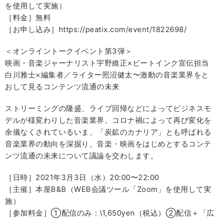
を使用して実施）
［料金］無料
［お申し込み］https://peatix.com/event/1822698/
＜オンライントークイベント第3弾＞
映画・音楽ジャーナリスト宇野維正×ビートインク宣伝担当
白川雅士×編集者／ライター照沼健太〜激動の音楽業界をと
おして見るコンテンツ流通の未来
ストリーミングの隆盛、ライブ回帰などによってビジネスモ
デルが様変わりした音楽業界。コロナ禍によって再び変化を
余儀なくされているいま、「炭鉱のカナリア」とも呼ばれる
音楽業界の動向を深掘り、音楽・映画をはじめとするコンテ
ンツ流通の未来について議論を交わします。
［日時］2021年3月3日（水）20:00〜22:00
［主催］本屋B&B（WEB会議ツール「Zoom」を使用して実
施）
［参加料金］①配信のみ：\1,650yen（税込）②配信＋「広