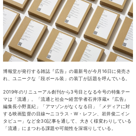
博報堂が発行する雑誌『広告』の最新号が今月16日に発売さ
れ、ユニークな「段ボール装」の装丁が話題を呼んでいる。
2019年のリニューアル創刊から3号目となる今号の特集テー
マは「流通」。「流通と社会〜経営学者石井淳蔵×『広告』
編集⻑小野直紀」「アマゾンがなくなる日」「メディアに対
する映画監督の目線〜ニコラス・W・レフン、岩井俊二イン
タビュー」など全30記事を通して、大きく様変わりしている
「流通」にまつわる課題や可能性を深堀りしている。