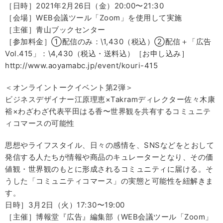
［日時］2021年2月26日（金）20:00〜21:30
［会場］WEB会議ツール「Zoom」を使用して実施
［主催］青山ブックセンター
［参加料金］①配信のみ：\1,430（税込）②配信＋「広告
Vol.415」：\4,430（税込・送料込）［お申し込み］
http://www.aoyamabc.jp/event/kouri-415
＜オンライントークイベント第2弾＞
ビジネスデザイナー江原理恵×Takramディレクター佐々木康
裕×わざわざ代表平田はる香〜世界観を共有するコミュニテ
ィコマースの可能性
思想やライフスタイル、日々の感情を、SNSなどをとおして
発信する人たちが情報や商品のキュレーターとなり、その価
値観・世界観のもとに形成されるコミュニティに届ける。そ
うした「コミュニティコマース」の実態と可能性を紐解きま
す。
日時］3月2日（火）17:30〜19:00
［主催］博報堂『広告』編集部（WEB会議ツール「Zoom」