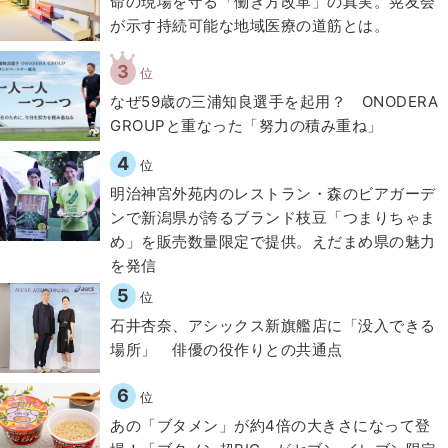
​命の現場を守る「働き方改革」の真実。晃友会
が示す持続可能な地域医療の道筋とは。
3
位
なぜ59歳の三浦知良選手を起用？ ONODERA
GROUPと重なった「努力の積み重ね」
4
位
明治神宮外苑内のレストラン・森のビアガーデ
ンで新潟県が誇るブランド枝豆「つまりちゃま
め」を販売数量限定で提供。えだまめ県の魅力
を発信
5
位
石井杏奈、アシックス新旗艦店に「没入できる
場所」 俳優の役作りとの共通点
6
位
あの「ブタメン」が約4倍の大きさになって登