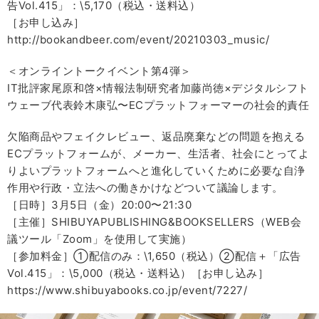
告Vol.415」：\5,170（税込・送料込）
［お申し込み］
http://bookandbeer.com/event/20210303_music/
＜オンライントークイベント第4弾＞
IT批評家尾原和啓×情報法制研究者加藤尚徳×デジタルシフト
ウェーブ代表鈴木康弘〜ECプラットフォーマーの社会的責任
欠陥商品やフェイクレビュー、返品廃棄などの問題を抱える
ECプラットフォームが、メーカー、生活者、社会にとってよ
りよいプラットフォームへと進化していくために必要な自浄
作用や行政・立法への働きかけなどついて議論します。
［日時］3月5日（金）20:00〜21:30
［主催］SHIBUYAPUBLISHING&BOOKSELLERS（WEB会
議ツール「Zoom」を使用して実施）
［参加料金］①配信のみ：\1,650（税込）②配信＋「広告
Vol.415」：\5,000（税込・送料込）［お申し込み］
https://www.shibuyabooks.co.jp/event/7227/