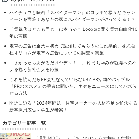
ハイチュウと映画『スパイダーマン』のコラボで様々なキャン
ペーンを実施！あなたの家にスパイダーマンがやってくる！？
「電気代はどこも同じ」は本当か？ Looopに聞く電力自由化10
年の実態
電車の広告は企業を初めて認知してもらうのに効果的。株式会
社オリコムが電車内広告についての調査を実施
「さがったらあがるだけヤデ～！！」 ゆうちゃみが就職への不
安を抱く新社会人を応援！
これを読んだらPR会社なんていらない!? PR活動のバイブル
『PRのススメ』の著者に聞いた、ネタをニュースにしてバズら
せる方法
間近に迫る「2024年問題」住宅メーカーの人材不足を解決する
新卒採用広告を学生が考案！
カテゴリー記事一覧
「月刊MOE」にて「ちいかわ」を大特集！付録に