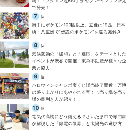
場！「ブタメン超BIG」がセブン‐イレブン限定
で発売！
7
位
街中にポケモン100匹以上、立像は19匹 日本
橋・八重洲で“伝説のポケモン”を巡る謎解き
8
位
気候変動の「緩和」と「適応」をテーマとした
イベントが渋谷で開催！東急不動産が様々な企
業と協力
9
位
ハロウィンジャンボ宝くじ販売終了間近！万博
の盛り上がりにあやかれる宝くじ売り場を売り
場の目利き人が紹介！
10
位
電気代高騰にどう備える？さいたま市で専門家
が解説した「節電の限界」と太陽光の選び方