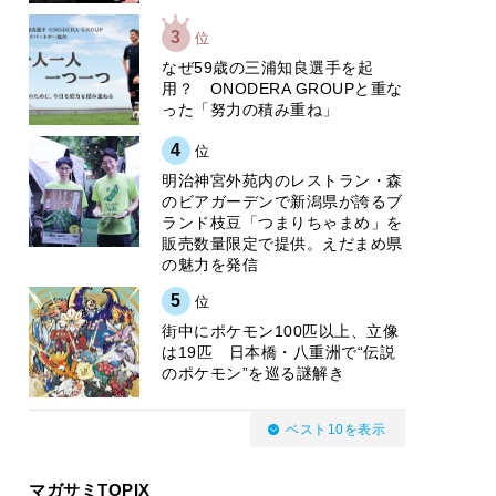
3
位
なぜ59歳の三浦知良選手を起
用？ ONODERA GROUPと重な
った「努力の積み重ね」
4
位
明治神宮外苑内のレストラン・森
のビアガーデンで新潟県が誇るブ
ランド枝豆「つまりちゃまめ」を
販売数量限定で提供。えだまめ県
の魅力を発信
5
位
街中にポケモン100匹以上、立像
は19匹 日本橋・八重洲で“伝説
のポケモン”を巡る謎解き
ベスト10を表示
マガサミTOPIX