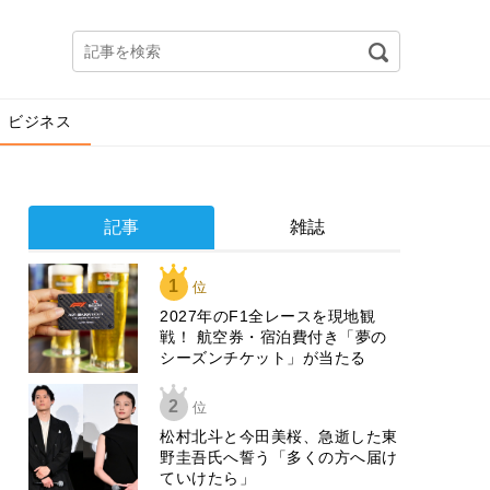
ビジネス
記事
雑誌
1
位
2027年のF1全レースを現地観
戦！ 航空券・宿泊費付き「夢の
シーズンチケット」が当たる
2
位
松村北斗と今田美桜、急逝した東
野圭吾氏へ誓う「多くの方へ届け
ていけたら」