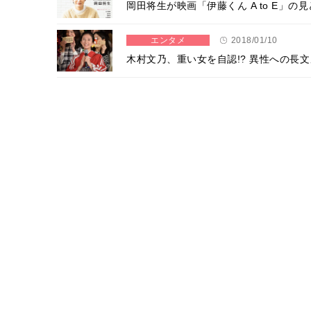
岡田将生が映画「伊藤くん A to E」
エンタメ
2018/01/10
木村文乃、重い女を自認!? 異性への長