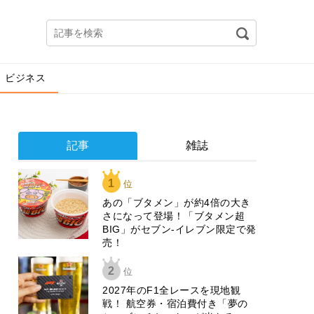
ビジネス
記事
雑誌
1
位
あの「ブタメン」が約4倍の大き
さになって登場！「ブタメン超
BIG」がセブン‐イレブン限定で発
売！
2
位
2027年のF1全レースを現地観
戦！ 航空券・宿泊費付き「夢の