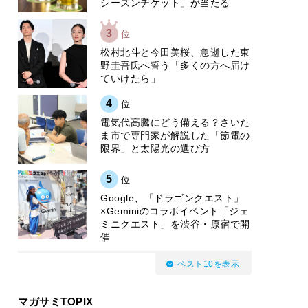
シーズンチケット」が当たる
3
位
松村北斗と今田美桜、急逝した東
野圭吾氏へ誓う「多くの方へ届け
ていけたら」
4
位
電気代高騰にどう備える？さいた
ま市で専門家が解説した「節電の
限界」と太陽光の選び方
5
位
Google、「ドラゴンクエスト」
×Geminiのコラボイベント「ジェ
ミニクエスト」を渋谷・原宿で開
催
ベスト10を表示
マガサミTOPIX