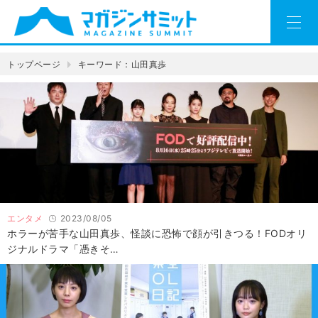
トップページ
キーワード：山田真歩
エンタメ
2023/08/05
ホラーが苦手な山田真歩、怪談に恐怖で顔が引きつる！FODオリ
ジナルドラマ「憑きそ…