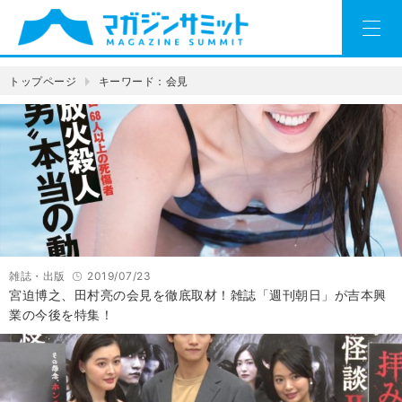
トップページ
キーワード：会見
雑誌・出版
2019/07/23
宮迫博之、田村亮の会見を徹底取材！雑誌「週刊朝日」が吉本興
業の今後を特集！