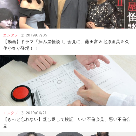
エンタメ
2019/07/05
【動画】ドラマ「拝み屋怪談II」会見に、藤田富＆北原里英＆久
住小春が登場！！
エンタメ
2019/06/21
【きっと忘れない】蒸し返して検証 いい不倫会見、悪い不倫会
見