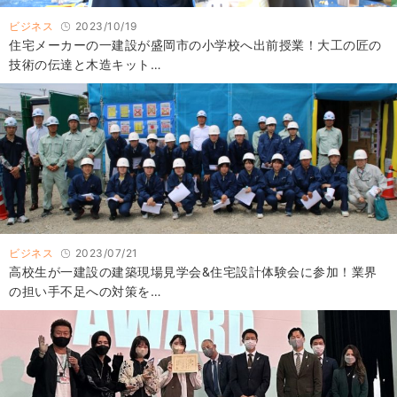
ビジネス
2023/10/19
住宅メーカーの一建設が盛岡市の小学校へ出前授業！大工の匠の
技術の伝達と木造キット…
ビジネス
2023/07/21
高校生が一建設の建築現場見学会&住宅設計体験会に参加！業界
の担い手不足への対策を…