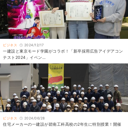
ビジネス
2024/12/17
一建設と東京モード学園がコラボ！「新卒採用広告アイデアコン
テスト2024」イベン…
ビジネス
2024/06/28
住宅メーカーの一建設が碧南工科高校の2年生に特別授業！開催