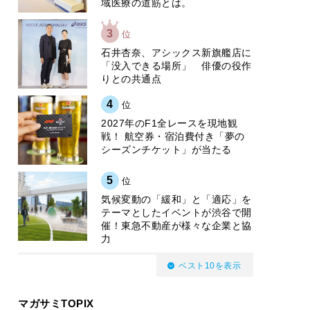
域医療の道筋とは。
3
位
石井杏奈、アシックス新旗艦店に
「没入できる場所」 俳優の役作
りとの共通点
4
位
2027年のF1全レースを現地観
戦！ 航空券・宿泊費付き「夢の
シーズンチケット」が当たる
5
位
気候変動の「緩和」と「適応」を
テーマとしたイベントが渋谷で開
催！東急不動産が様々な企業と協
力
ベスト10を表示
マガサミTOPIX