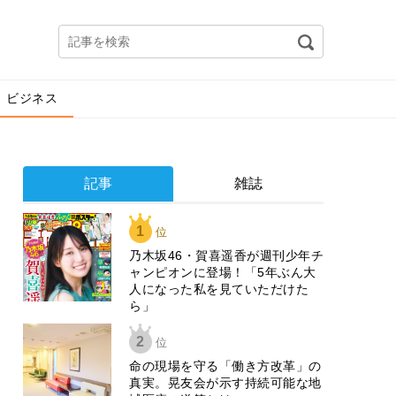
ビジネス
記事
雑誌
1
位
乃木坂46・賀喜遥香が週刊少年チ
ャンピオンに登場！「5年ぶん大
人になった私を見ていただけた
ら」
2
位
​命の現場を守る「働き方改革」の
真実。晃友会が示す持続可能な地