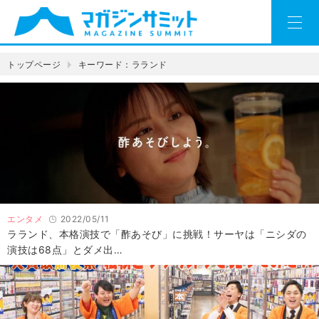
トップページ
キーワード：ラランド
エンタメ
2022/05/11
ラランド、本格演技で「酢あそび」に挑戦！サーヤは「ニシダの
演技は68点」とダメ出…