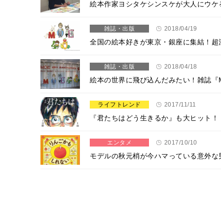
絵本作家ヨシタケシンスケが大人にウケ
雑誌・出版
2018/04/19
全国の絵本好きが東京・銀座に集結！超
雑誌・出版
2018/04/18
絵本の世界に飛び込んだみたい！雑誌『
ライフトレンド
2017/11/11
『君たちはどう生きるか』も大ヒット！
エンタメ
2017/10/10
モデルの秋元梢が今ハマっている意外な