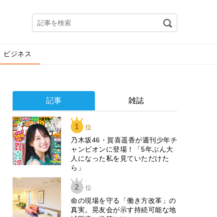
ビジネス
記事
雑誌
1
位
乃木坂46・賀喜遥香が週刊少年チ
ャンピオンに登場！「5年ぶん大
人になった私を見ていただけた
ら」
2
位
​命の現場を守る「働き方改革」の
真実。晃友会が示す持続可能な地