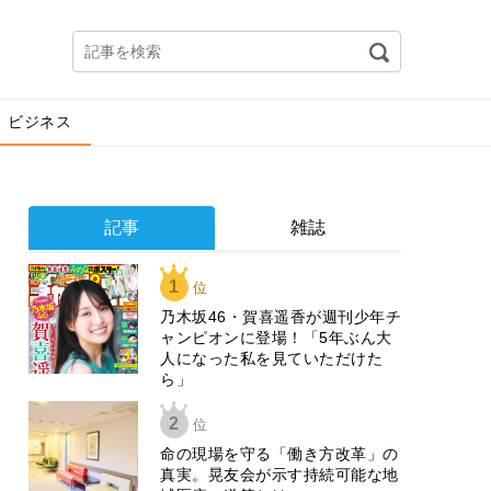
ビジネス
記事
雑誌
1
位
乃木坂46・賀喜遥香が週刊少年チ
ャンピオンに登場！「5年ぶん大
人になった私を見ていただけた
ら」
2
位
​命の現場を守る「働き方改革」の
真実。晃友会が示す持続可能な地