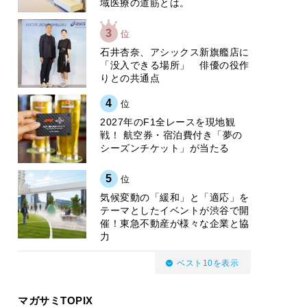
域医療の道筋とは。
3
位
石井杏奈、アシックス新旗艦店に
「没入できる場所」 俳優の役作
りとの共通点
4
位
2027年のF1全レースを現地観
戦！ 航空券・宿泊費付き「夢の
シーズンチケット」が当たる
5
位
気候変動の「緩和」と「適応」を
テーマとしたイベントが渋谷で開
催！東急不動産が様々な企業と協
力
ベスト10を表示
マガサミTOPIX