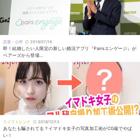
恋愛・心理
2019/07/16
即！結婚したい人限定の新しい婚活アプリ『Pairsエンゲージ』が
ペアーズから登場…
ライフトレンド
2018/12/13
あなたも騙されてる？イマドキ女子の写真加工術がCG級でやば
い！