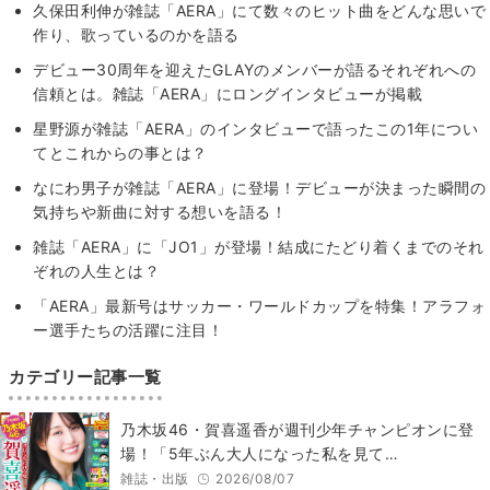
久保田利伸が雑誌「AERA」にて数々のヒット曲をどんな思いで
作り、歌っているのかを語る
デビュー30周年を迎えたGLAYのメンバーが語るそれぞれへの
信頼とは。雑誌「AERA」にロングインタビューが掲載
星野源が雑誌「AERA」のインタビューで語ったこの1年につい
てとこれからの事とは？
なにわ男子が雑誌「AERA」に登場！デビューが決まった瞬間の
気持ちや新曲に対する想いを語る！
雑誌「AERA」に「JO1」が登場！結成にたどり着くまでのそれ
ぞれの人生とは？
「AERA」最新号はサッカー・ワールドカップを特集！アラフォ
ー選手たちの活躍に注目！
カテゴリー記事一覧
乃木坂46・賀喜遥香が週刊少年チャンピオンに登
場！「5年ぶん大人になった私を見て…
雑誌・出版
2026/08/07