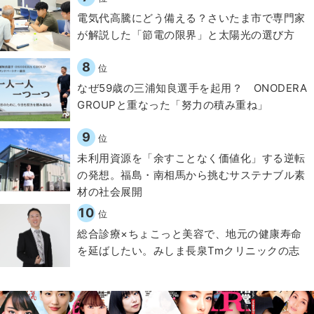
電気代高騰にどう備える？さいたま市で専門家
が解説した「節電の限界」と太陽光の選び方
8
位
なぜ59歳の三浦知良選手を起用？ ONODERA
GROUPと重なった「努力の積み重ね」
9
位
​​未利用資源を「余すことなく価値化」する逆転
の発想。福島・南相馬から挑むサステナブル素
材の社会展開​
10
位
総合診療×ちょこっと美容で、地元の健康寿命
を延ばしたい。みしま長泉Tmクリニックの志