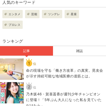
人気のキーワード
エンタメ
芸能
ツンデレ
星座
プロレス
ランキング
記事
雑誌
1
位
​命の現場を守る「働き方改革」の真実。晃友会
が示す持続可能な地域医療の道筋とは。
2
位
乃木坂46・賀喜遥香が週刊少年チャンピオン
に登場！「5年ぶん大人になった私を見ていた
だけたら」