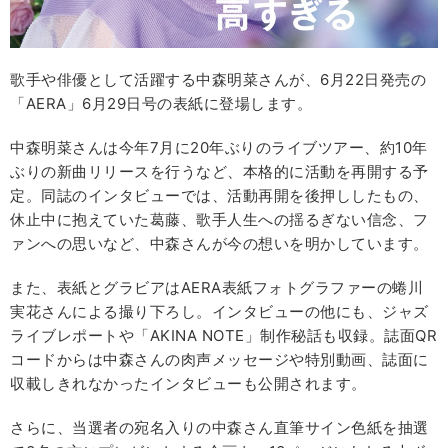
歌手や俳優として活躍する中森明菜さんが、6月22日発売の
「AERA」6月29日号の表紙に登場します。
中森明菜さんは今年7月に20年ぶりのライブツアー、約10年
ぶりの新曲リリースを行うなど、本格的に活動を再開する予
定。同誌のインタビューでは、活動再開を後押ししたもの、
休止中に抱えていた葛藤、歌手人生への揺るぎない信念、フ
ァンへの思いなど、中森さんが今の想いを明かしています。
また、表紙とグラビアはAERA表紙フォトグラファーの蜷川
実花さんによる撮り下ろし。インタビューの他にも、ジャズ
ライブレポートや「AKINA NOTE」制作秘話も収録。誌面QR
コードからは中森さんの肉声メッセージや特別動画、誌面に
収載しきれなかったインタビューも公開されます。
さらに、当選者の宛名入りの中森さん直筆サイン色紙を抽選