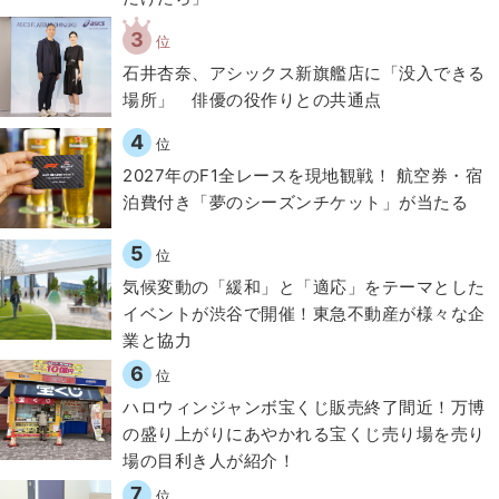
3
位
石井杏奈、アシックス新旗艦店に「没入できる
場所」 俳優の役作りとの共通点
4
位
2027年のF1全レースを現地観戦！ 航空券・宿
泊費付き「夢のシーズンチケット」が当たる
5
位
気候変動の「緩和」と「適応」をテーマとした
イベントが渋谷で開催！東急不動産が様々な企
業と協力
6
位
ハロウィンジャンボ宝くじ販売終了間近！万博
の盛り上がりにあやかれる宝くじ売り場を売り
場の目利き人が紹介！
7
位