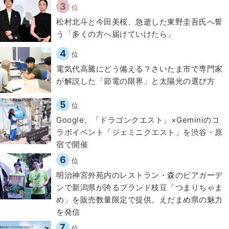
3
位
松村北斗と今田美桜、急逝した東野圭吾氏へ誓
う「多くの方へ届けていけたら」
4
位
電気代高騰にどう備える？さいたま市で専門家
が解説した「節電の限界」と太陽光の選び方
5
位
Google、「ドラゴンクエスト」×Geminiのコ
ラボイベント「ジェミニクエスト」を渋谷・原
宿で開催
6
位
明治神宮外苑内のレストラン・森のビアガーデ
ンで新潟県が誇るブランド枝豆「つまりちゃま
め」を販売数量限定で提供。えだまめ県の魅力
を発信
7
位