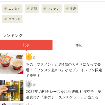
エンタメ
芸能
ツンデレ
星座
プロレス
ランキング
記事
雑誌
1
位
あの「ブタメン」が約4倍の大きさになって登
場！「ブタメン超BIG」がセブン‐イレブン限定
で発売！
2
位
2027年のF1全レースを現地観戦！ 航空券・宿
泊費付き「夢のシーズンチケット」が当たる