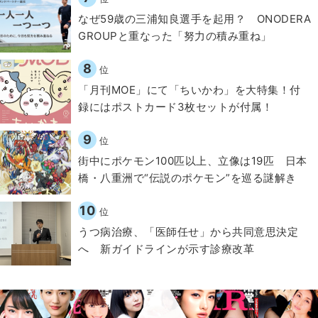
なぜ59歳の三浦知良選手を起用？ ONODERA
GROUPと重なった「努力の積み重ね」
8
位
「月刊MOE」にて「ちいかわ」を大特集！付
録にはポストカード3枚セットが付属！
9
位
街中にポケモン100匹以上、立像は19匹 日本
橋・八重洲で“伝説のポケモン”を巡る謎解き
10
位
うつ病治療、「医師任せ」から共同意思決定
へ 新ガイドラインが示す診療改革