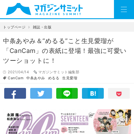
トップページ
雑誌・出版
中条あやみ＆“めるる”こと生見愛瑠が
「CanCam」の表紙に登場！最強に可愛い
ツーショットに！
2021/04/14
マガジンサミット編集部
CanCam
中条あやみ
めるる
生見愛瑠