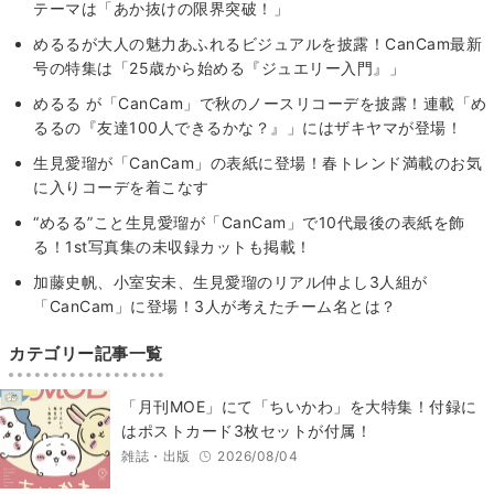
テーマは「あか抜けの限界突破！」
めるるが大人の魅力あふれるビジュアルを披露！CanCam最新
号の特集は「25歳から始める『ジュエリー入門』」
めるる が「CanCam」で秋のノースリコーデを披露！連載「め
るるの『友達100人できるかな？』」にはザキヤマが登場！
生見愛瑠が「CanCam」の表紙に登場！春トレンド満載のお気
に入りコーデを着こなす
“めるる”こと生見愛瑠が「CanCam」で10代最後の表紙を飾
る！1st写真集の未収録カットも掲載！
加藤史帆、小室安未、生見愛瑠のリアル仲よし3人組が
「CanCam」に登場！3人が考えたチーム名とは？
カテゴリー記事一覧
「月刊MOE」にて「ちいかわ」を大特集！付録に
はポストカード3枚セットが付属！
雑誌・出版
2026/08/04