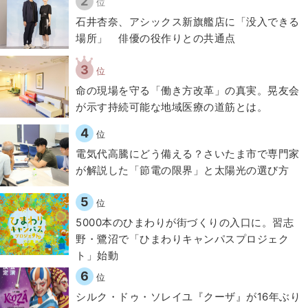
2
位
石井杏奈、アシックス新旗艦店に「没入できる
場所」 俳優の役作りとの共通点
3
位
​命の現場を守る「働き方改革」の真実。晃友会
が示す持続可能な地域医療の道筋とは。
4
位
電気代高騰にどう備える？さいたま市で専門家
が解説した「節電の限界」と太陽光の選び方
5
位
5000本のひまわりが街づくりの入口に。習志
野・鷺沼で「ひまわりキャンパスプロジェク
ト」始動
6
位
シルク・ドゥ・ソレイユ『クーザ』が16年ぶり