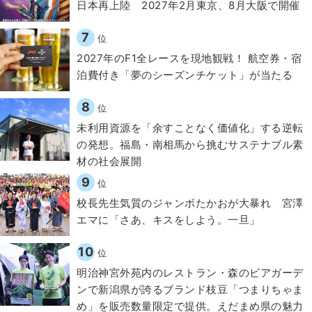
日本再上陸 2027年2月東京、8月大阪で開催
7
位
2027年のF1全レースを現地観戦！ 航空券・宿
泊費付き「夢のシーズンチケット」が当たる
8
位
​​未利用資源を「余すことなく価値化」する逆転
の発想。福島・南相馬から挑むサステナブル素
材の社会展開​
9
位
校長先生気質のジャンボたかおが大暴れ 宮澤
エマに「さあ、キスをしよう。一旦」
10
位
明治神宮外苑内のレストラン・森のビアガーデ
ンで新潟県が誇るブランド枝豆「つまりちゃま
め」を販売数量限定で提供。えだまめ県の魅力