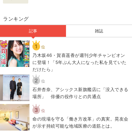
ランキング
記事
雑誌
1
位
乃木坂46・賀喜遥香が週刊少年チャンピオン
に登場！「5年ぶん大人になった私を見ていた
だけたら」
2
位
石井杏奈、アシックス新旗艦店に「没入できる
場所」 俳優の役作りとの共通点
3
位
​命の現場を守る「働き方改革」の真実。晃友会
が示す持続可能な地域医療の道筋とは。