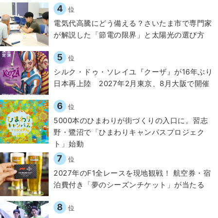
4
位
電気代高騰にどう備える？さいたま市で専門家
が解説した「節電の限界」と太陽光の選び方
5
位
シルク・ドゥ・ソレイユ『クーザ』が16年ぶり
日本再上陸 2027年2月東京、8月大阪で開催
6
位
5000本のひまわりが街づくりの入口に。習志
野・鷺沼で「ひまわりキャンパスプロジェク
ト」始動
7
位
2027年のF1全レースを現地観戦！ 航空券・宿
泊費付き「夢のシーズンチケット」が当たる
8
位