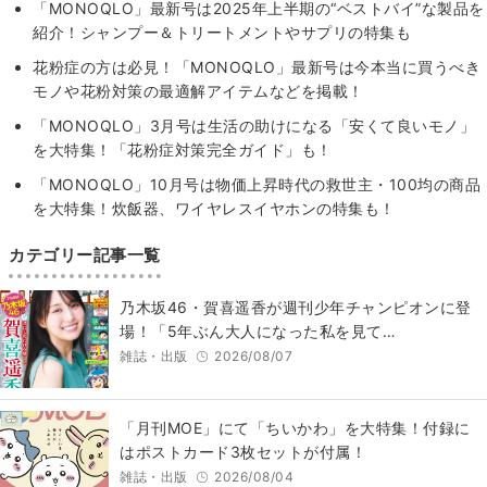
「MONOQLO」最新号は2025年上半期の“ベストバイ”な製品を
紹介！シャンプー＆トリートメントやサプリの特集も
花粉症の方は必見！「MONOQLO」最新号は今本当に買うべき
モノや花粉対策の最適解アイテムなどを掲載！
「MONOQLO」3月号は生活の助けになる「安くて良いモノ」
を大特集！「花粉症対策完全ガイド」も！
「MONOQLO」10月号は物価上昇時代の救世主・100均の商品
を大特集！炊飯器、ワイヤレスイヤホンの特集も！
カテゴリー記事一覧
乃木坂46・賀喜遥香が週刊少年チャンピオンに登
場！「5年ぶん大人になった私を見て…
雑誌・出版
2026/08/07
「月刊MOE」にて「ちいかわ」を大特集！付録に
はポストカード3枚セットが付属！
雑誌・出版
2026/08/04