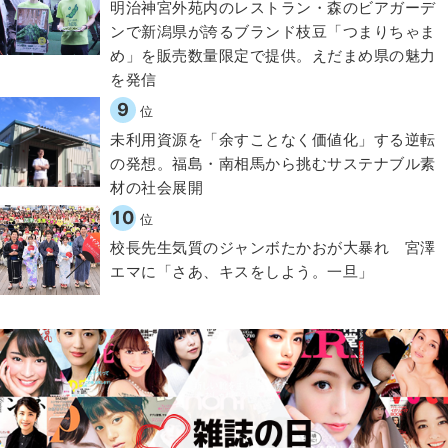
明治神宮外苑内のレストラン・森のビアガーデ
ンで新潟県が誇るブランド枝豆「つまりちゃま
め」を販売数量限定で提供。えだまめ県の魅力
を発信
9
位
​​未利用資源を「余すことなく価値化」する逆転
の発想。福島・南相馬から挑むサステナブル素
材の社会展開​
10
位
校長先生気質のジャンボたかおが大暴れ 宮澤
エマに「さあ、キスをしよう。一旦」