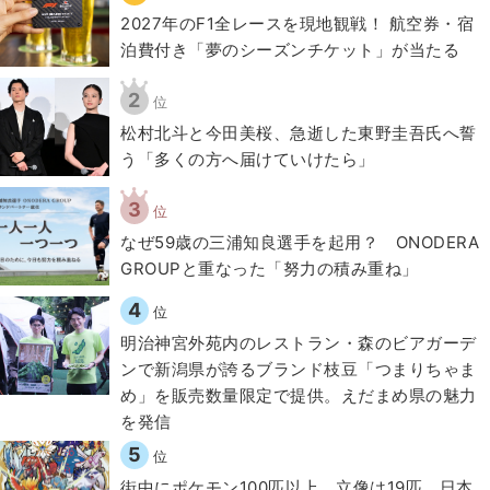
2027年のF1全レースを現地観戦！ 航空券・宿
泊費付き「夢のシーズンチケット」が当たる
2
位
松村北斗と今田美桜、急逝した東野圭吾氏へ誓
う「多くの方へ届けていけたら」
3
位
なぜ59歳の三浦知良選手を起用？ ONODERA
GROUPと重なった「努力の積み重ね」
4
位
明治神宮外苑内のレストラン・森のビアガーデ
ンで新潟県が誇るブランド枝豆「つまりちゃま
め」を販売数量限定で提供。えだまめ県の魅力
を発信
5
位
街中にポケモン100匹以上、立像は19匹 日本