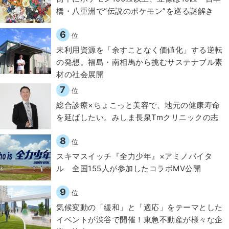
橋・八重洲で“伝説のポケモン”を巡る謎解き
6
位
​​未利用資源を「余すことなく価値化」する逆転
の発想。福島・南相馬から挑むサステナブル素
材の社会展開​
7
位
総合診療×ちょこっと美容で、地元の健康寿命
を延ばしたい。みしま長泉Tmクリニックの志
8
位
スキマスイッチ『全力少年』×アミノバイタ
ル 全国155人が参加したコラボMV公開
9
位
気候変動の「緩和」と「適応」をテーマとした
イベントが渋谷で開催！東急不動産が様々な企