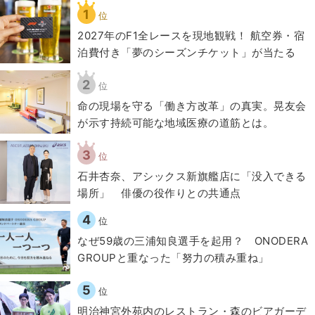
1
位
2027年のF1全レースを現地観戦！ 航空券・宿
泊費付き「夢のシーズンチケット」が当たる
2
位
​命の現場を守る「働き方改革」の真実。晃友会
が示す持続可能な地域医療の道筋とは。
3
位
石井杏奈、アシックス新旗艦店に「没入できる
場所」 俳優の役作りとの共通点
4
位
なぜ59歳の三浦知良選手を起用？ ONODERA
GROUPと重なった「努力の積み重ね」
5
位
明治神宮外苑内のレストラン・森のビアガーデ