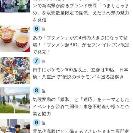
ンで新潟県が誇るブランド枝豆「つまりちゃま
め」を販売数量限定で提供。えだまめ県の魅力
を発信
6
位
あの「ブタメン」が約4倍の大きさになって登
場！「ブタメン超BIG」がセブン‐イレブン限定
で発売！
7
位
街中にポケモン100匹以上、立像は19匹 日本
橋・八重洲で“伝説のポケモン”を巡る謎解き
8
位
気候変動の「緩和」と「適応」をテーマとした
イベントが渋谷で開催！東急不動産が様々な企
業と協力
9
位
電気代高騰にどう備える？さいたま市で専門家