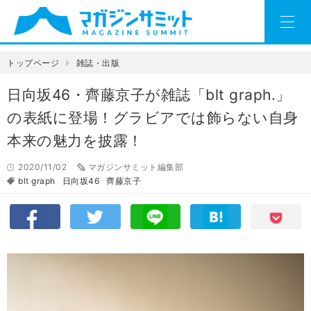
トップページ
雑誌・出版
日向坂46・齊藤京子が雑誌「blt graph.」
の表紙に登場！グラビアでは飾らない自身
本来の魅力を披露！
2020/11/02
マガジンサミット編集部
blt graph
日向坂46
齊藤京子