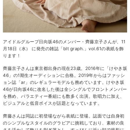
アイドルグループ日向坂46のメンバー・齊藤京子さんが、11
月18日（水） に発売の雑誌「blt graph.」vol.61の表紙を飾
ります！
齊藤京子さんは東京都出身の現在23歳。2016年に「けやき坂
46」の1期生オーディションに合格。2019年からはファッシ
ョン誌「ar」のレギュラーモデルも務めています。けやき坂
46が日向坂46に改名した後は全シングルでフロントメンバー
を務め、バラエティー番組にも数多く出演。歌唱力に加え、
ビジュアルと低音ボイスが話題となっています。
齊藤さんは同誌に初登場ながら表紙に登場。誌面では自身初
のシンプルなスタイルのグラビアに挑戦しており、素材の良
さを活かして飾りを削ぎ落とし、すっぴんに近い顔で撮影に