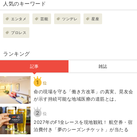
人気のキーワード
エンタメ
芸能
ツンデレ
星座
プロレス
ランキング
記事
雑誌
1
位
​命の現場を守る「働き方改革」の真実。晃友会
が示す持続可能な地域医療の道筋とは。
2
位
2027年のF1全レースを現地観戦！ 航空券・宿
泊費付き「夢のシーズンチケット」が当たる