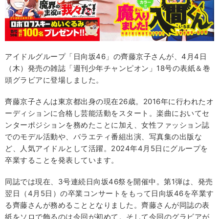
アイドルグループ「日向坂46」の齊藤京子さんが、4月4日
（木）発売の雑誌「週刊少年チャンピオン」18号の表紙＆巻
頭グラビアに登場しました。
齊藤京子さんは東京都出身の現在26歳。2016年に行われたオ
ーディションに合格し芸能活動をスタート。楽曲においてセ
ンターポジションを務めたことに加え、女性ファッション誌
でのモデル活動や、バラエティ番組出演、写真集の出版な
ど、人気アイドルとして活躍。2024年4月5日にグループを
卒業することを発表しています。
同誌では現在、3号連続日向坂46祭を開催中。第1弾は、発売
翌日（4月5日）の卒業コンサートをもって日向坂46を卒業す
る齊藤さんが務めることとなりました。齊藤さんが同誌の表
紙をソロで飾るのは今回が初めて。そして今回のグラビアが