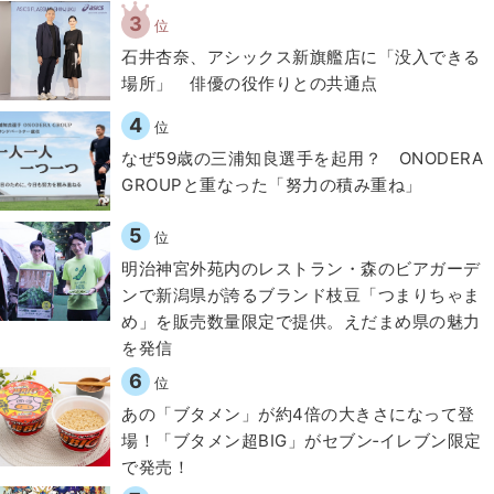
3
位
石井杏奈、アシックス新旗艦店に「没入できる
場所」 俳優の役作りとの共通点
4
位
なぜ59歳の三浦知良選手を起用？ ONODERA
GROUPと重なった「努力の積み重ね」
5
位
明治神宮外苑内のレストラン・森のビアガーデ
ンで新潟県が誇るブランド枝豆「つまりちゃま
め」を販売数量限定で提供。えだまめ県の魅力
を発信
6
位
あの「ブタメン」が約4倍の大きさになって登
場！「ブタメン超BIG」がセブン‐イレブン限定
で発売！