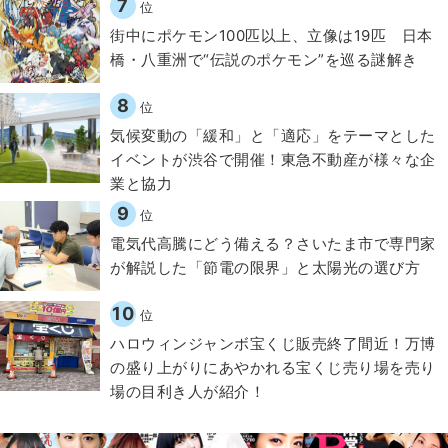
7
位
街中にポケモン100匹以上、立像は19匹 日本
橋・八重洲で“伝説のポケモン”を巡る謎解き
8
位
気候変動の「緩和」と「適応」をテーマとした
イベントが渋谷で開催！東急不動産が様々な企
業と協力
9
位
電気代高騰にどう備える？さいたま市で専門家
が解説した「節電の限界」と太陽光の選び方
10
位
ハロウィンジャンボ宝くじ販売終了間近！万博
の盛り上がりにあやかれる宝くじ売り場を売り
場の目利き人が紹介！