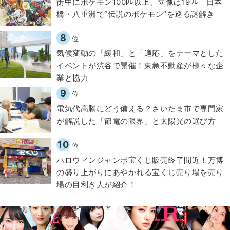
街中にポケモン100匹以上、立像は19匹 日本
橋・八重洲で“伝説のポケモン”を巡る謎解き
8
位
気候変動の「緩和」と「適応」をテーマとした
イベントが渋谷で開催！東急不動産が様々な企
業と協力
9
位
電気代高騰にどう備える？さいたま市で専門家
が解説した「節電の限界」と太陽光の選び方
10
位
ハロウィンジャンボ宝くじ販売終了間近！万博
の盛り上がりにあやかれる宝くじ売り場を売り
場の目利き人が紹介！