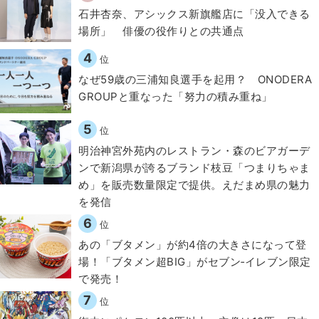
石井杏奈、アシックス新旗艦店に「没入できる
場所」 俳優の役作りとの共通点
4
位
なぜ59歳の三浦知良選手を起用？ ONODERA
GROUPと重なった「努力の積み重ね」
5
位
明治神宮外苑内のレストラン・森のビアガーデ
ンで新潟県が誇るブランド枝豆「つまりちゃま
め」を販売数量限定で提供。えだまめ県の魅力
を発信
6
位
あの「ブタメン」が約4倍の大きさになって登
場！「ブタメン超BIG」がセブン‐イレブン限定
で発売！
7
位