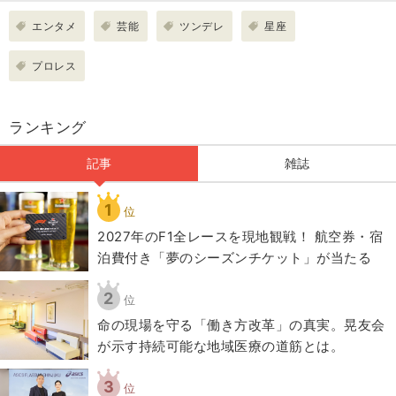
エンタメ
芸能
ツンデレ
星座
プロレス
ランキング
記事
雑誌
1
位
2027年のF1全レースを現地観戦！ 航空券・宿
泊費付き「夢のシーズンチケット」が当たる
2
位
​命の現場を守る「働き方改革」の真実。晃友会
が示す持続可能な地域医療の道筋とは。
3
位