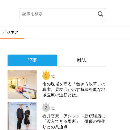
ビジネス
記事
雑誌
1
位
​命の現場を守る「働き方改革」の
真実。晃友会が示す持続可能な地
域医療の道筋とは。
2
位
石井杏奈、アシックス新旗艦店に
「没入できる場所」 俳優の役作
りとの共通点