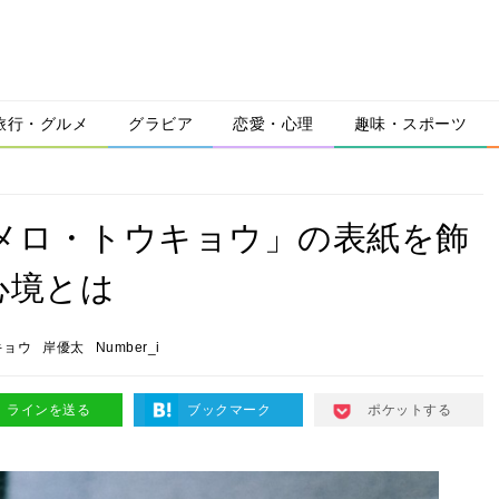
旅行・グルメ
グラビア
恋愛・心理
趣味・スポーツ
「ヌメロ・トウキョウ」の表紙を飾
心境とは
キョウ
岸優太
Number_i
ラインを送る
ブックマーク
ポケットする