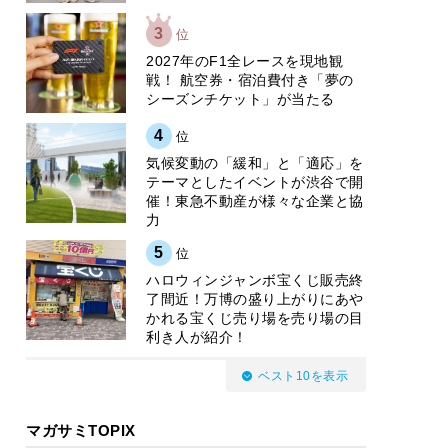
3
位
2027年のF1全レースを現地観
戦！ 航空券・宿泊費付き「夢の
シーズンチケット」が当たる
4
位
気候変動の「緩和」と「適応」を
テーマとしたイベントが渋谷で開
催！東急不動産が様々な企業と協
力
5
位
ハロウィンジャンボ宝くじ販売終
了間近！万博の盛り上がりにあや
かれる宝くじ売り場を売り場の目
利き人が紹介！
ベスト10を表示
マガサミTOPIX