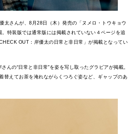
・岸優太さんが、8月28日（木）発売の「ヌメロ・トウキョウ
紙に登場。特装版では通常版には掲載されていない４ページを追
 CHECK OUT：岸優太の日常と非日常」が掲載となってい
岸さんの“日常と非日常”を姿を写し取ったグラビアが掲載。
着替えてお茶を淹れながらくつろぐ姿など、ギャップのあ