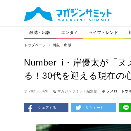
雑誌・出版
エンタメ
ライフトレンド
トップページ
雑誌・出版
Number_i・岸優太が
る！30代を迎える現在の
2025/08/28
マガジンサミット編集部
ヌメロ・トウ
シェアする
リツィート