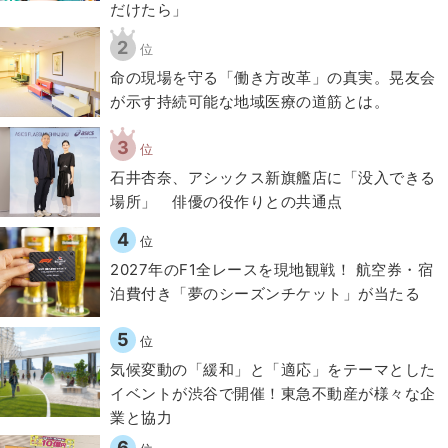
だけたら」
2
位
​命の現場を守る「働き方改革」の真実。晃友会
が示す持続可能な地域医療の道筋とは。
3
位
石井杏奈、アシックス新旗艦店に「没入できる
場所」 俳優の役作りとの共通点
4
位
2027年のF1全レースを現地観戦！ 航空券・宿
泊費付き「夢のシーズンチケット」が当たる
5
位
気候変動の「緩和」と「適応」をテーマとした
イベントが渋谷で開催！東急不動産が様々な企
業と協力
6