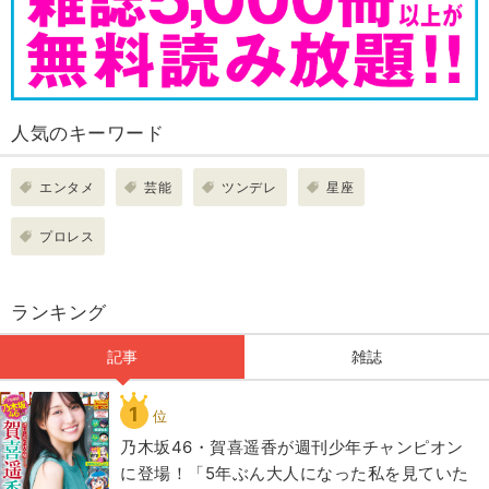
人気のキーワード
エンタメ
芸能
ツンデレ
星座
プロレス
ランキング
記事
雑誌
1
位
乃木坂46・賀喜遥香が週刊少年チャンピオン
に登場！「5年ぶん大人になった私を見ていた