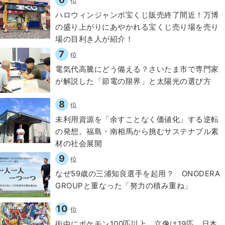
位
ハロウィンジャンボ宝くじ販売終了間近！万博
の盛り上がりにあやかれる宝くじ売り場を売り
場の目利き人が紹介！
7
位
電気代高騰にどう備える？さいたま市で専門家
が解説した「節電の限界」と太陽光の選び方
8
位
​​未利用資源を「余すことなく価値化」する逆転
の発想。福島・南相馬から挑むサステナブル素
材の社会展開​
9
位
なぜ59歳の三浦知良選手を起用？ ONODERA
GROUPと重なった「努力の積み重ね」
10
位
街中にポケモン100匹以上、立像は19匹 日本