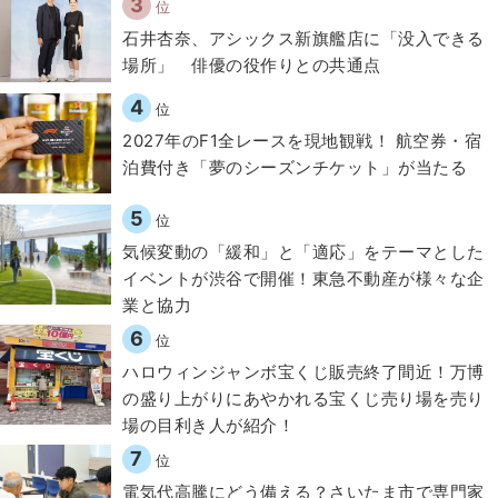
3
位
石井杏奈、アシックス新旗艦店に「没入できる
場所」 俳優の役作りとの共通点
4
位
2027年のF1全レースを現地観戦！ 航空券・宿
泊費付き「夢のシーズンチケット」が当たる
5
位
気候変動の「緩和」と「適応」をテーマとした
イベントが渋谷で開催！東急不動産が様々な企
業と協力
6
位
ハロウィンジャンボ宝くじ販売終了間近！万博
の盛り上がりにあやかれる宝くじ売り場を売り
場の目利き人が紹介！
7
位
電気代高騰にどう備える？さいたま市で専門家