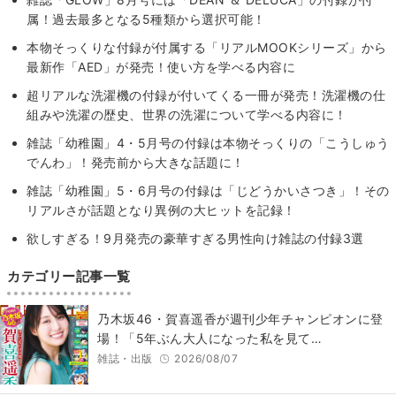
属！過去最多となる5種類から選択可能！
本物そっくりな付録が付属する「リアルMOOKシリーズ」から
最新作「AED」が発売！使い方を学べる内容に
超リアルな洗濯機の付録が付いてくる一冊が発売！洗濯機の仕
組みや洗濯の歴史、世界の洗濯について学べる内容に！
雑誌「幼稚園」4・5月号の付録は本物そっくりの「こうしゅう
でんわ」！発売前から大きな話題に！
雑誌「幼稚園」5・6月号の付録は「じどうかいさつき」！その
リアルさが話題となり異例の大ヒットを記録！
欲しすぎる！9月発売の豪華すぎる男性向け雑誌の付録3選
カテゴリー記事一覧
乃木坂46・賀喜遥香が週刊少年チャンピオンに登
場！「5年ぶん大人になった私を見て…
雑誌・出版
2026/08/07