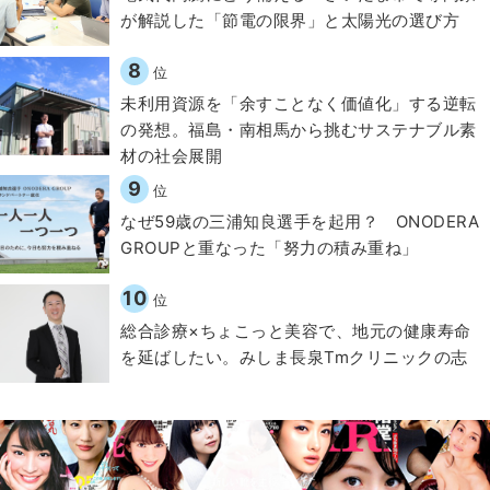
が解説した「節電の限界」と太陽光の選び方
8
位
​​未利用資源を「余すことなく価値化」する逆転
の発想。福島・南相馬から挑むサステナブル素
材の社会展開​
9
位
なぜ59歳の三浦知良選手を起用？ ONODERA
GROUPと重なった「努力の積み重ね」
10
位
総合診療×ちょこっと美容で、地元の健康寿命
を延ばしたい。みしま長泉Tmクリニックの志