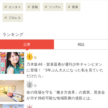
エンタメ
芸能
ツンデレ
星座
プロレス
ランキング
記事
雑誌
1
位
乃木坂46・賀喜遥香が週刊少年チャンピオン
に登場！「5年ぶん大人になった私を見ていた
だけたら」
2
位
​命の現場を守る「働き方改革」の真実。晃友会
が示す持続可能な地域医療の道筋とは。