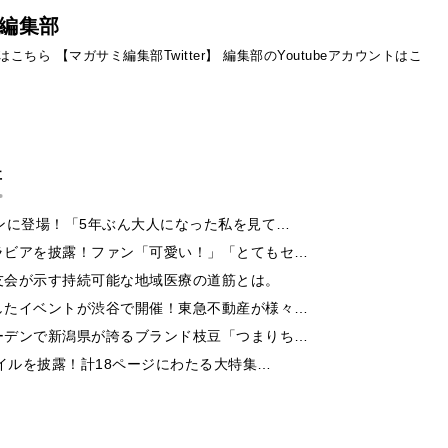
編集部
ントはこちら
【マガサミ編集部Twitter】
編集部のYoutubeアカウントはこ
事
ンに登場！「5年ぶん大人になった私を見て…
ラビアを披露！ファン「可愛い！」「とてもセ…
友会が示す持続可能な地域医療の道筋とは。
したイベントが渋谷で開催！東急不動産が様々…
ーデンで新潟県が誇るブランド枝豆「つまりち…
イルを披露！計18ページにわたる大特集…