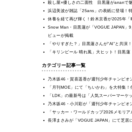
殺し屋×優しさの二面性 目黒蓮がananで
浜辺美波が雑誌「25ans」の表紙に登場
休養を経て再び輝く！鈴木京香が2025年
Snow Man・目黒蓮が「VOGUE JAPA
ビューが掲載
「やりすぎた？」目黒蓮さんが“AI”と共演
「キリンビール 晴れ風」大ヒット！目黒蓮
カテゴリー記事一覧
乃木坂46・賀喜遥香が週刊少年チャンピオ
「月刊MOE」にて「ちいかわ」を大特集！
「LDK」の最新号は「人気スーパーマーケ
乃木坂46・小川彩が「週刊少年チャンピオ
「サッカー・ワールドカップ2026メモリア
長澤まさみが「VOGUE JAPAN」にて