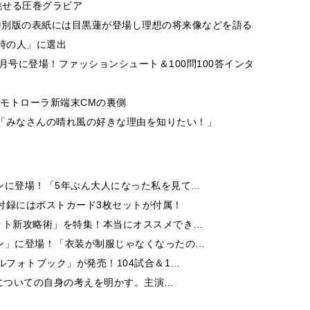
魅せる圧巻グラビア
！特別版の表紙には目黒蓮が登場し理想の将来像などを語る
「時の人」に選出
N」9月号に登場！ファッションシュート＆100問100答インタ
！モトローラ新端末CMの裏側
「みなさんの晴れ風の好きな理由を知りたい！」
ンに登場！「5年ぶん大人になった私を見て…
付録にはポストカード3枚セットが付属！
ット新攻略術」を特集！本当にオススメでき…
ン」に登場！「衣装が制服じゃなくなったの…
ルフォトブック」が発売！104試合＆1…
芝居についての自身の考えを明かす。主演…