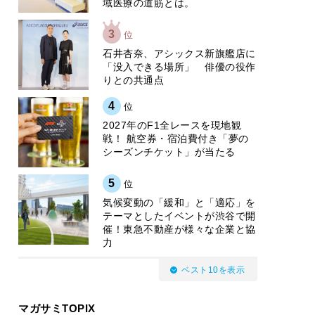
域医療の道筋とは。
3
位
石井杏奈、アシックス新旗艦店に
「没入できる場所」 俳優の役作
りとの共通点
4
位
2027年のF1全レースを現地観
戦！ 航空券・宿泊費付き「夢の
シーズンチケット」が当たる
5
位
気候変動の「緩和」と「適応」を
テーマとしたイベントが渋谷で開
催！東急不動産が様々な企業と協
力
ベスト10を表示
マガサミTOPIX