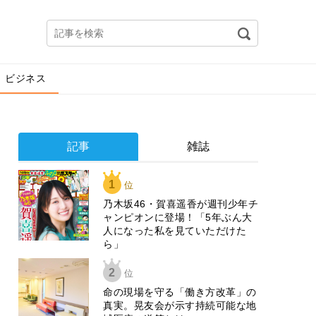
ビジネス
記事
雑誌
1
位
乃木坂46・賀喜遥香が週刊少年チ
ャンピオンに登場！「5年ぶん大
人になった私を見ていただけた
ら」
2
位
​命の現場を守る「働き方改革」の
真実。晃友会が示す持続可能な地