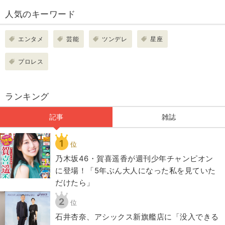
人気のキーワード
エンタメ
芸能
ツンデレ
星座
プロレス
ランキング
記事
雑誌
1
位
乃木坂46・賀喜遥香が週刊少年チャンピオン
に登場！「5年ぶん大人になった私を見ていた
だけたら」
2
位
石井杏奈、アシックス新旗艦店に「没入できる