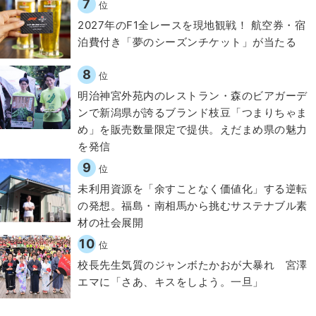
7
位
2027年のF1全レースを現地観戦！ 航空券・宿
泊費付き「夢のシーズンチケット」が当たる
8
位
明治神宮外苑内のレストラン・森のビアガーデ
ンで新潟県が誇るブランド枝豆「つまりちゃま
め」を販売数量限定で提供。えだまめ県の魅力
を発信
9
位
​​未利用資源を「余すことなく価値化」する逆転
の発想。福島・南相馬から挑むサステナブル素
材の社会展開​
10
位
校長先生気質のジャンボたかおが大暴れ 宮澤
エマに「さあ、キスをしよう。一旦」