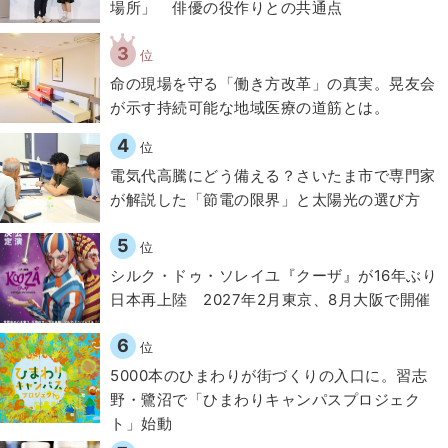
場所」 俳優の役作りとの共通点
3
位
​命の現場を守る「働き方改革」の真実。晃友会
が示す持続可能な地域医療の道筋とは。
4
位
電気代高騰にどう備える？さいたま市で専門家
が解説した「節電の限界」と太陽光の選び方
5
位
シルク・ドゥ・ソレイユ『クーザ』が16年ぶり
日本再上陸 2027年2月東京、8月大阪で開催
6
位
5000本のひまわりが街づくりの入口に。習志
野・鷺沼で「ひまわりキャンパスプロジェク
ト」始動