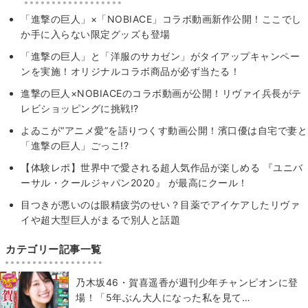
「進撃の巨人」×「NOBIACE」コラボ動画新作公開！ここでし
か手に入らない限定グッズも登場
「進撃の巨人」と「洋服のサカゼン」がタイアップキャンペー
ンを実施！オリジナルコラボ商品が必ず当たる！
進撃の巨人×NOBIACEのコラボ動画が公開！リヴァイ兵長がテ
レビショッピングに挑戦!?
よゐこが“アニメ愛”を語りつくす動画公開！濱口優は自宅で妻と
「進撃の巨人」ごっこ!?
【体験レポ】世界中で愛される超人気作品が楽しめる 『ユニバ
ーサル・クールジャパン2020』 が最高にクール！
目つきが悪いのは眼精疲労のせい？目薬でアイケアしたリヴァ
イや超大型巨人がまるで別人と話題
カテゴリー記事一覧
乃木坂46・賀喜遥香が週刊少年チャンピオンに登
場！「5年ぶん大人になった私を見て…