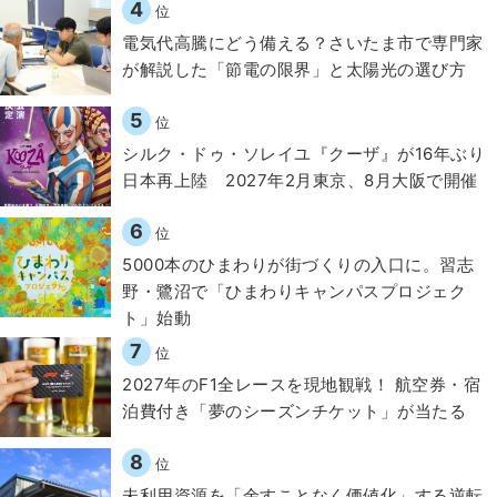
4
位
電気代高騰にどう備える？さいたま市で専門家
が解説した「節電の限界」と太陽光の選び方
5
位
シルク・ドゥ・ソレイユ『クーザ』が16年ぶり
日本再上陸 2027年2月東京、8月大阪で開催
6
位
5000本のひまわりが街づくりの入口に。習志
野・鷺沼で「ひまわりキャンパスプロジェク
ト」始動
7
位
2027年のF1全レースを現地観戦！ 航空券・宿
泊費付き「夢のシーズンチケット」が当たる
8
位
​​未利用資源を「余すことなく価値化」する逆転