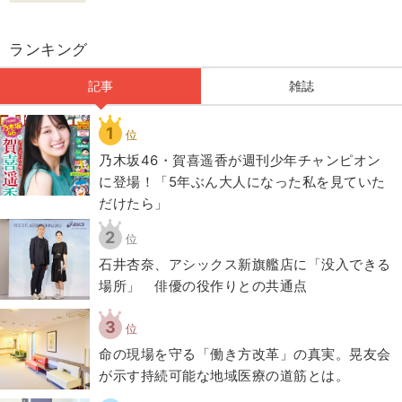
ランキング
記事
雑誌
1
位
乃木坂46・賀喜遥香が週刊少年チャンピオン
に登場！「5年ぶん大人になった私を見ていた
だけたら」
2
位
石井杏奈、アシックス新旗艦店に「没入できる
場所」 俳優の役作りとの共通点
3
位
​命の現場を守る「働き方改革」の真実。晃友会
が示す持続可能な地域医療の道筋とは。