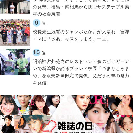
の発想。福島・南相馬から挑むサステナブル素
材の社会展開​
9
位
校長先生気質のジャンボたかおが大暴れ 宮澤
エマに「さあ、キスをしよう。一旦」
10
位
明治神宮外苑内のレストラン・森のビアガーデ
ンで新潟県が誇るブランド枝豆「つまりちゃま
め」を販売数量限定で提供。えだまめ県の魅力
を発信