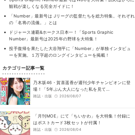
観戦が楽しくなる完全ガイドに！
「Number」最新号は Jリーグの監督たちを総力特集。それぞれ
の「名将の流儀。」とは
ドジャース連覇&ホークス日本一！「Sports Graphic
Number」最新号は2025年の野球を大特集！
投手復帰を果たした大谷翔平に「Number」が単独インタビュ
ーを実施。１万字超のロングインタビューを掲載！
カテゴリー記事一覧
乃木坂46・賀喜遥香が週刊少年チャンピオンに登
場！「5年ぶん大人になった私を見て…
雑誌・出版
2026/08/07
「月刊MOE」にて「ちいかわ」を大特集！付録に
はポストカード3枚セットが付属！
雑誌・出版
2026/08/04