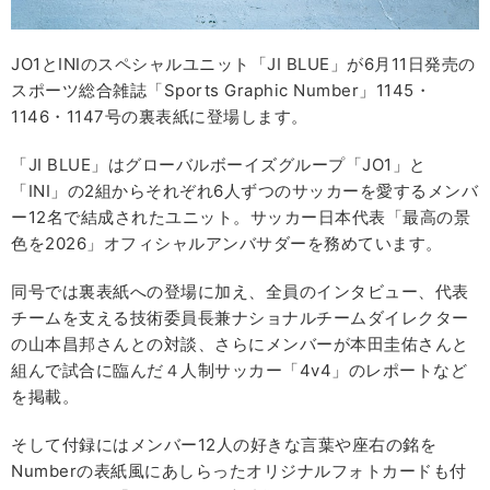
JO1とINIのスペシャルユニット「JI BLUE」が6月11日発売の
スポーツ総合雑誌「Sports Graphic Number」1145・
1146・1147号の裏表紙に登場します。
「JI BLUE」はグローバルボーイズグループ「JO1」と
「INI」の2組からそれぞれ6人ずつのサッカーを愛するメンバ
ー12名で結成されたユニット。サッカー日本代表「最高の景
色を2026」オフィシャルアンバサダーを務めています。
同号では裏表紙への登場に加え、全員のインタビュー、代表
チームを支える技術委員長兼ナショナルチームダイレクター
の山本昌邦さんとの対談、さらにメンバーが本田圭佑さんと
組んで試合に臨んだ４人制サッカー「4v4」のレポートなど
を掲載。
そして付録にはメンバー12人の好きな言葉や座右の銘を
Numberの表紙風にあしらったオリジナルフォトカードも付