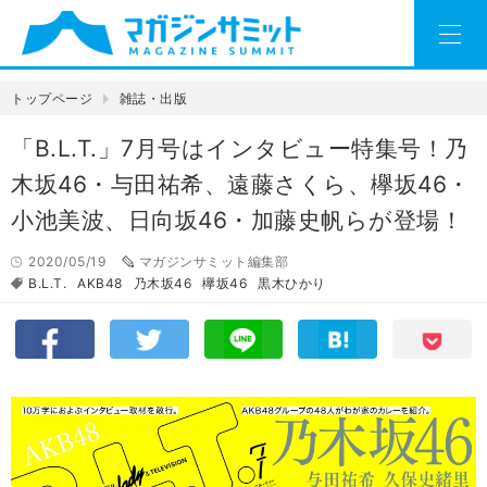
トップページ
雑誌・出版
「B.L.T.」7月号はインタビュー特集号！乃
木坂46・与田祐希、遠藤さくら、欅坂46・
小池美波、日向坂46・加藤史帆らが登場！
2020/05/19
マガジンサミット編集部
B.L.T.
AKB48
乃木坂46
欅坂46
黒木ひかり