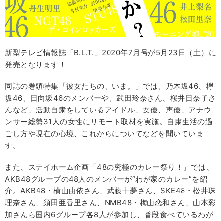
新型テレビ情報誌「B.L.T.」2020年7月号が5月23日（土）に
発売となります！
同誌の巻頭特集「彼女たちの、いま。」では、乃木坂46、欅
坂46、日向坂46のメンバーや、武田玲奈さん、桜井日奈子さ
んなど、活動自粛をしているアイドル、女優、声優、アナウ
ンサー総勢31人の女性にリモート取材を実施。自粛生活の過
ごし方や現在の心境、これからについてなどを聞いていま
す。
また、ステイホーム企画「48の究極のカレー祭り！」では、
AKB48グループの48人のメンバーが“わが家のカレー”を紹
介。AKB48・横山由依さん、武藤十夢さん、SKE48・松井珠
理奈さん、須田亜香里さん、NMB48・梅山恋和さん、山本彩
加さんら国内6グループ各8人が参加し、普段食べているわが