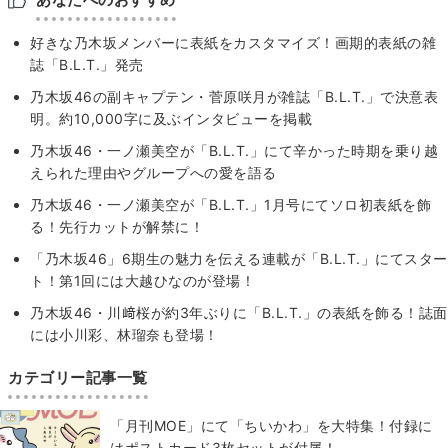
好きな乃木坂メンバーに表紙をカスタマイズ！画期的表紙の雑
誌「B.L.T.」発売
乃木坂46の副キャプテン・菅原咲月が雑誌「B.L.T.」で決意表
明。約10,000字に及ぶインタビューを掲載
乃木坂46・一ノ瀬美空が「B.L.T.」にて辛かった時期を乗り越
えられた理由やグループへの愛を語る
乃木坂46・一ノ瀬美空が「B.L.T.」1月号にてソロ初表紙を飾
る！先行カットが解禁に！
「乃木坂46」6期生の魅力を伝える連載が「B.L.T.」にてスター
ト！第1回には大越ひなのが登場！
乃木坂46・川﨑桜が約3年ぶりに「B.L.T.」の表紙を飾る！誌面
には小川彩、林瑠奈も登場！
カテゴリー記事一覧
「月刊MOE」にて「ちいかわ」を大特集！付録に
はポストカード3枚セットが付属！