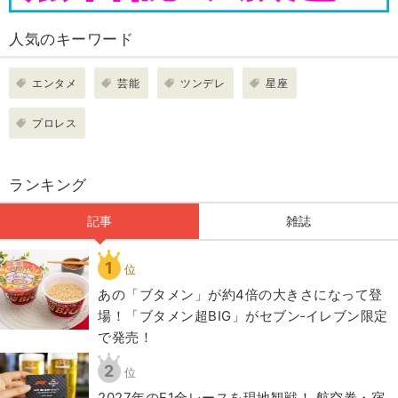
人気のキーワード
エンタメ
芸能
ツンデレ
星座
プロレス
ランキング
記事
雑誌
1
位
あの「ブタメン」が約4倍の大きさになって登
場！「ブタメン超BIG」がセブン‐イレブン限定
で発売！
2
位
2027年のF1全レースを現地観戦！ 航空券・宿