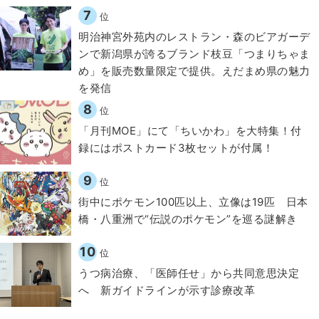
7
位
明治神宮外苑内のレストラン・森のビアガーデ
ンで新潟県が誇るブランド枝豆「つまりちゃま
め」を販売数量限定で提供。えだまめ県の魅力
を発信
8
位
「月刊MOE」にて「ちいかわ」を大特集！付
録にはポストカード3枚セットが付属！
9
位
街中にポケモン100匹以上、立像は19匹 日本
橋・八重洲で“伝説のポケモン”を巡る謎解き
10
位
うつ病治療、「医師任せ」から共同意思決定
へ 新ガイドラインが示す診療改革