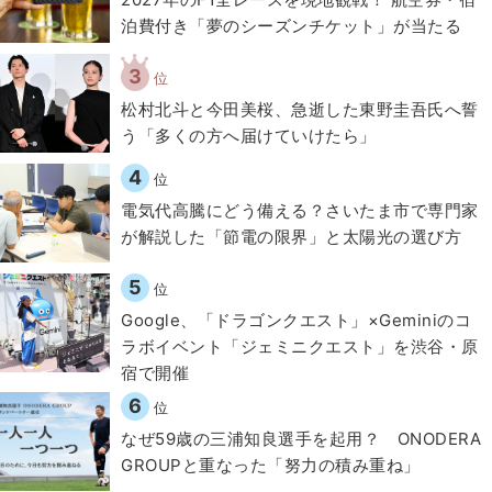
泊費付き「夢のシーズンチケット」が当たる
3
位
松村北斗と今田美桜、急逝した東野圭吾氏へ誓
う「多くの方へ届けていけたら」
4
位
電気代高騰にどう備える？さいたま市で専門家
が解説した「節電の限界」と太陽光の選び方
5
位
Google、「ドラゴンクエスト」×Geminiのコ
ラボイベント「ジェミニクエスト」を渋谷・原
宿で開催
6
位
なぜ59歳の三浦知良選手を起用？ ONODERA
GROUPと重なった「努力の積み重ね」