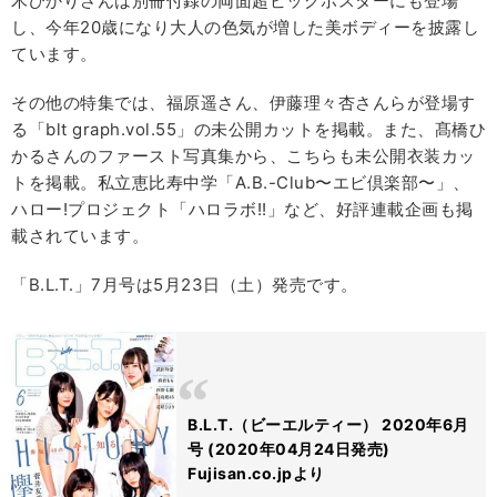
木ひかりさんは別冊付録の両面超ビッグポスターにも登場
し、今年20歳になり大人の色気が増した美ボディーを披露し
ています。
その他の特集では、福原遥さん、伊藤理々杏さんらが登場す
る「blt graph.vol.55」の未公開カットを掲載。また、髙橋ひ
かるさんのファースト写真集から、こちらも未公開衣装カッ
トを掲載。私立恵比寿中学「A.B.-Club〜エビ倶楽部〜」、
ハロー!プロジェクト「ハロラボ!!」など、好評連載企画も掲
載されています。
「B.L.T.」7月号は5月23日（土）発売です。
B.L.T.（ビーエルティー） 2020年6月
号 (2020年04月24日発売)
Fujisan.co.jpより