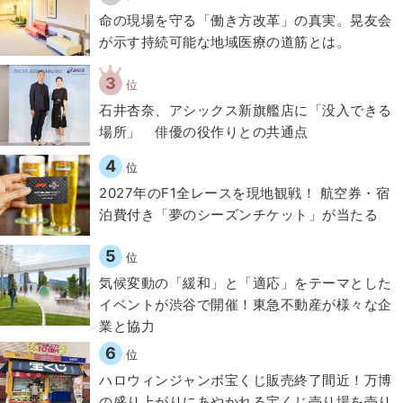
​命の現場を守る「働き方改革」の真実。晃友会
が示す持続可能な地域医療の道筋とは。
3
位
石井杏奈、アシックス新旗艦店に「没入できる
場所」 俳優の役作りとの共通点
4
位
2027年のF1全レースを現地観戦！ 航空券・宿
泊費付き「夢のシーズンチケット」が当たる
5
位
気候変動の「緩和」と「適応」をテーマとした
イベントが渋谷で開催！東急不動産が様々な企
業と協力
6
位
ハロウィンジャンボ宝くじ販売終了間近！万博
の盛り上がりにあやかれる宝くじ売り場を売り