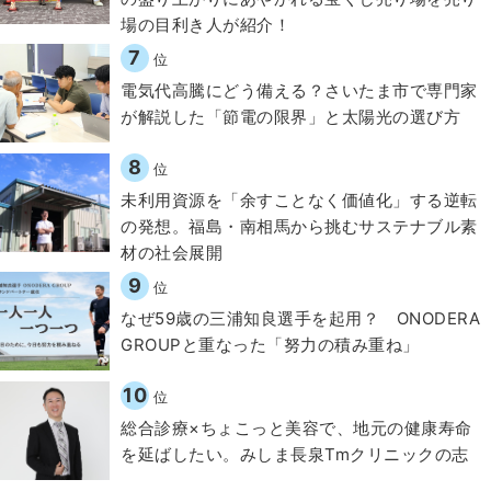
場の目利き人が紹介！
7
位
電気代高騰にどう備える？さいたま市で専門家
が解説した「節電の限界」と太陽光の選び方
8
位
​​未利用資源を「余すことなく価値化」する逆転
の発想。福島・南相馬から挑むサステナブル素
材の社会展開​
9
位
なぜ59歳の三浦知良選手を起用？ ONODERA
GROUPと重なった「努力の積み重ね」
10
位
総合診療×ちょこっと美容で、地元の健康寿命
を延ばしたい。みしま長泉Tmクリニックの志