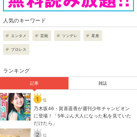
人気のキーワード
エンタメ
芸能
ツンデレ
星座
プロレス
ランキング
記事
雑誌
1
位
乃木坂46・賀喜遥香が週刊少年チャンピオン
に登場！「5年ぶん大人になった私を見ていた
だけたら」
2
位