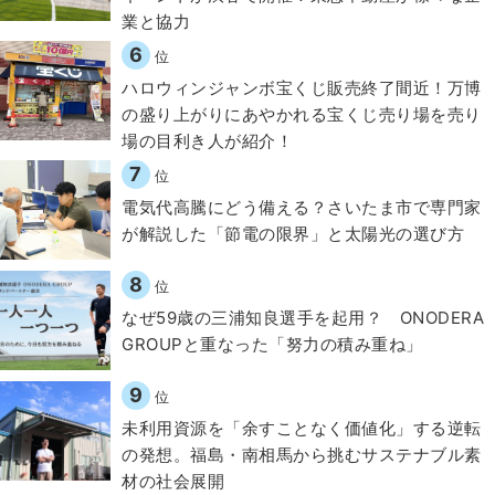
業と協力
6
位
ハロウィンジャンボ宝くじ販売終了間近！万博
の盛り上がりにあやかれる宝くじ売り場を売り
場の目利き人が紹介！
7
位
電気代高騰にどう備える？さいたま市で専門家
が解説した「節電の限界」と太陽光の選び方
8
位
なぜ59歳の三浦知良選手を起用？ ONODERA
GROUPと重なった「努力の積み重ね」
9
位
​​未利用資源を「余すことなく価値化」する逆転
の発想。福島・南相馬から挑むサステナブル素
材の社会展開​