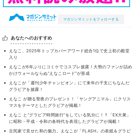
マガジンサミットをフォローする
あなたへのおすすめ
えなこ、2025年トップカバーアワード総合1位で史上初の殿堂
入り
えなこが6年ぶりにコミケでコスプレ披露！大勢のファンが詰め
かけウォールならぬ“えなこロード”が形成
えなこが「週刊少年チャンピオン」にて来年の干支にちなんだ
グラビアを披露！
えなこ が贈る聖夜のプレゼント！「ヤングアニマル」にクリス
マスをテーマとしたグラビアが掲載！
えなこ と“グラビア時間旅行”をしている気分に！？「EX大衆」
に昭和・平成・令和の各時代を表現したグラビアが掲載！
古民家で見せた和の魅力。えなこが「FLASH」の表紙＆グラビ