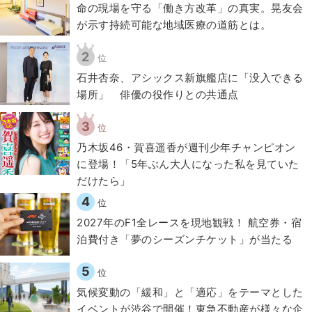
​命の現場を守る「働き方改革」の真実。晃友会
が示す持続可能な地域医療の道筋とは。
2
位
石井杏奈、アシックス新旗艦店に「没入できる
場所」 俳優の役作りとの共通点
3
位
乃木坂46・賀喜遥香が週刊少年チャンピオン
に登場！「5年ぶん大人になった私を見ていた
だけたら」
4
位
2027年のF1全レースを現地観戦！ 航空券・宿
泊費付き「夢のシーズンチケット」が当たる
5
位
気候変動の「緩和」と「適応」をテーマとした
イベントが渋谷で開催！東急不動産が様々な企