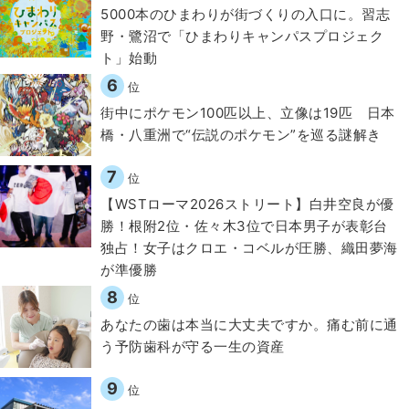
5000本のひまわりが街づくりの入口に。習志
野・鷺沼で「ひまわりキャンパスプロジェク
ト」始動
6
位
街中にポケモン100匹以上、立像は19匹 日本
橋・八重洲で“伝説のポケモン”を巡る謎解き
7
位
【WSTローマ2026ストリート】白井空良が優
勝！根附2位・佐々木3位で日本男子が表彰台
独占！女子はクロエ・コベルが圧勝、織田夢海
が準優勝
8
位
​あなたの歯は本当に大丈夫ですか。痛む前に通
う予防歯科が守る一生の資産
9
位