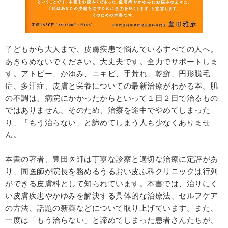
子どもから大人まで、皮膚疾患で悩んでいるすべての人へ。
あきらめないでください。大丈夫です。全力でサポートしま
す。アトピー、かゆみ、ニキビ、手荒れ、乾癬、円形脱毛
症、多汗症、皮膚と栄養についての最新治療がわかる本。肌
の不調は、病院にかかったからといって１日２日で治るもの
ではありません。そのため、治療を途中でやめてしまった
り、「もう治らない」と諦めてしまう人も少なくありませ
ん。
本書の著者、豊田医師は丁寧な診察と適切な治療に定評があ
り、同医師が院長を務めるうるおい皮ふ科クリニックは行列
ができる皮膚科として知られています。本書では、治りにく
い皮膚疾患やかゆみを解決する具体的な治療法、セルフケア
の方法、話題の新薬などについて取り上げています。また、
一度は「もう治らない」と諦めてしまった患者さんたちが、