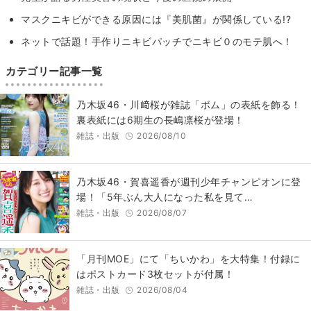
マスクニキビができる原因には『美肌菌』が関係している!?
ネットで話題！手作りニキビパッチでニキビ０のモテ肌へ！
カテゴリー記事一覧
乃木坂46・川﨑桜が雑誌「ボム」の表紙を飾る！
裏表紙には6期生の長嶋凛桜が登場！
雑誌・出版
2026/08/10
乃木坂46・賀喜遥香が週刊少年チャンピオンに登
場！「5年ぶん大人になった私を見て…
雑誌・出版
2026/08/07
「月刊MOE」にて「ちいかわ」を大特集！付録に
はポストカード3枚セットが付属！
雑誌・出版
2026/08/04