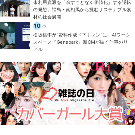
​​未利用資源を「余すことなく価値化」する逆転
の発想。福島・南相馬から挑むサステナブル素
材の社会展開​
10
位
松坂桃李が“資料作成ド下手マン”に AIワーク
スペース『Genspark』新CMが描く仕事のリ
アル