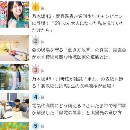
1
位
乃木坂46・賀喜遥香が週刊少年チャンピオン
に登場！「5年ぶん大人になった私を見ていた
だけたら」
2
位
​命の現場を守る「働き方改革」の真実。晃友会
が示す持続可能な地域医療の道筋とは。
3
位
乃木坂46・川﨑桜が雑誌「ボム」の表紙を飾
る！裏表紙には6期生の長嶋凛桜が登場！
4
位
電気代高騰にどう備える？さいたま市で専門家
が解説した「節電の限界」と太陽光の選び方
5
位