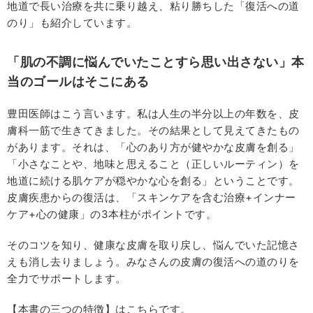
地道で長い治療を共に乗り越え、粘り勝ちした「復活への道
のり」も紹介しています。
「肌の不調に悩んでいたことすら思い出さない」本
当のゴールはそこにある
豊田医師はこう言います。私は人生の半分以上の年数を、皮
膚科一筋で生きてきました。その結果として見えてきたもの
があります。それは、「心のあり方が健やかな皮膚を創る」
「小さなことや、地味と思えること（正しいルーティン）を
地道に続ける肌ケアが穏やかな心を創る」ということです。
皮膚疾患からの復活は、「スキンケアを含む治療+インナー
ケア+心の健康」の3本柱がポイントです。
そのコツを知り、健康な皮膚を取り戻し、悩んでいた記憶さ
えも消し去りましょう。みなさんの皮膚の復活への道のりを
全力でサポートします。
【本書の三つの特徴】はこちらです。