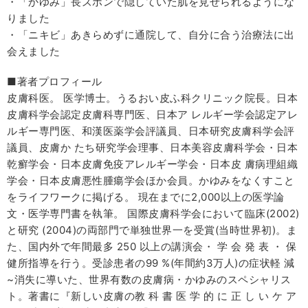
・「かゆみ」長ズボンで隠していた肌を見せられるようにな
りました
・「ニキビ」あきらめずに通院して、自分に合う治療法に出
会えました
■著者プロフィール
皮膚科医。 医学博士。うるおい皮ふ科クリニック院長。日本
皮膚科学会認定皮膚科専門医、日本ア レルギー学会認定アレ
ルギー専門医、和漢医薬学会評議員、日本研究皮膚科学会評
議員、皮膚か たち研究学会理事、日本美容皮膚科学会・日本
乾癬学会・日本皮膚免疫アレルギー学会・日本皮 膚病理組織
学会・日本皮膚悪性腫瘍学会ほか会員。かゆみをなくすこと
をライフワークに掲げる。 現在までに2,000以上の医学論
文・医学専門書を執筆。 国際皮膚科学会において臨床(2002)
と研究 (2004)の両部門で単独世界一を受賞(当時世界初)。ま
た、国内外で年間最多 250 以上の講演会・ 学 会 発 表 ・ 保
健所指導を行う。受診患者の99 %(年間約3万人)の症状軽 減
~消失に導いた、世界有数の皮膚病・かゆみのスペシャリス
ト。著書に『新しい皮膚の教 科 書 医 学 的 に 正 し い ケ ア