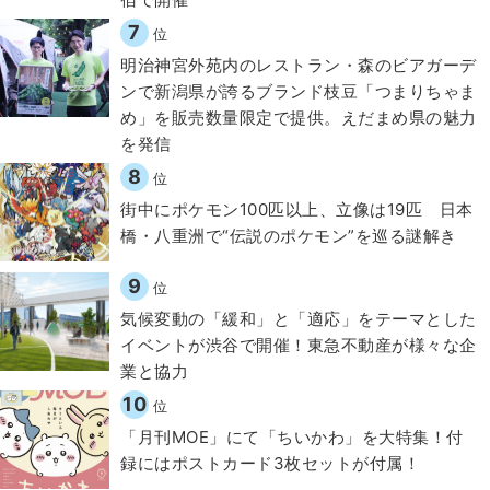
7
位
明治神宮外苑内のレストラン・森のビアガーデ
ンで新潟県が誇るブランド枝豆「つまりちゃま
め」を販売数量限定で提供。えだまめ県の魅力
を発信
8
位
街中にポケモン100匹以上、立像は19匹 日本
橋・八重洲で“伝説のポケモン”を巡る謎解き
9
位
気候変動の「緩和」と「適応」をテーマとした
イベントが渋谷で開催！東急不動産が様々な企
業と協力
10
位
「月刊MOE」にて「ちいかわ」を大特集！付
録にはポストカード3枚セットが付属！