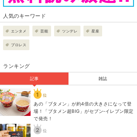
人気のキーワード
エンタメ
芸能
ツンデレ
星座
プロレス
ランキング
記事
雑誌
1
位
あの「ブタメン」が約4倍の大きさになって登
場！「ブタメン超BIG」がセブン‐イレブン限定
で発売！
2
位