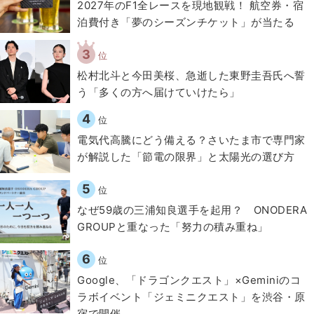
2027年のF1全レースを現地観戦！ 航空券・宿
泊費付き「夢のシーズンチケット」が当たる
3
位
松村北斗と今田美桜、急逝した東野圭吾氏へ誓
う「多くの方へ届けていけたら」
4
位
電気代高騰にどう備える？さいたま市で専門家
が解説した「節電の限界」と太陽光の選び方
5
位
なぜ59歳の三浦知良選手を起用？ ONODERA
GROUPと重なった「努力の積み重ね」
6
位
Google、「ドラゴンクエスト」×Geminiのコ
ラボイベント「ジェミニクエスト」を渋谷・原
宿で開催