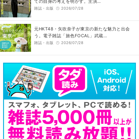
ての自身の考えを明かす。主演…
雑誌・出版
2026/07/28
元HKT48・矢吹奈子が東京の新たな魅力と出会
う。電子雑誌「旅色FOCAL」武蔵…
雑誌・出版
2026/07/28