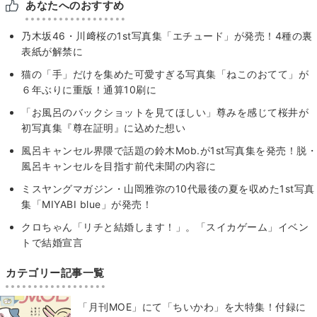
あなたへのおすすめ
乃木坂46・川﨑桜の1st写真集「エチュード」が発売！4種の裏
表紙が解禁に
猫の「手」だけを集めた可愛すぎる写真集「ねこのおてて」が
６年ぶりに重版！通算10刷に
「お風呂のバックショットを見てほしい」尊みを感じて桜井が
初写真集『尊在証明』に込めた想い
風呂キャンセル界隈で話題の鈴木Mob.が1st写真集を発売！脱・
風呂キャンセルを目指す前代未聞の内容に
ミスヤングマガジン・山岡雅弥の10代最後の夏を収めた1st写真
集「MIYABI blue」が発売！
クロちゃん「リチと結婚します！」。「スイカゲーム」イベン
トで結婚宣言
カテゴリー記事一覧
「月刊MOE」にて「ちいかわ」を大特集！付録に