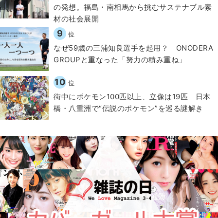
の発想。福島・南相馬から挑むサステナブル素
材の社会展開​
9
位
なぜ59歳の三浦知良選手を起用？ ONODERA
GROUPと重なった「努力の積み重ね」
10
位
街中にポケモン100匹以上、立像は19匹 日本
橋・八重洲で“伝説のポケモン”を巡る謎解き