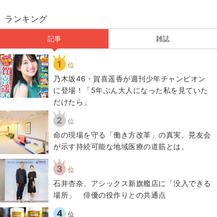
ランキング
記事
雑誌
1
位
乃木坂46・賀喜遥香が週刊少年チャンピオン
に登場！「5年ぶん大人になった私を見ていた
だけたら」
2
位
​命の現場を守る「働き方改革」の真実。晃友会
が示す持続可能な地域医療の道筋とは。
3
位
石井杏奈、アシックス新旗艦店に「没入できる
場所」 俳優の役作りとの共通点
4
位