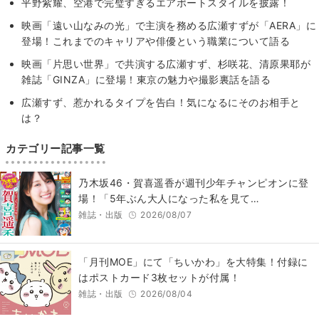
平野紫耀、空港で完璧すぎるエアポートスタイルを披露！
映画「遠い山なみの光」で主演を務める広瀬すずが「AERA」に
登場！これまでのキャリアや俳優という職業について語る
映画「片思い世界」で共演する広瀬すず、杉咲花、清原果耶が
雑誌「GINZA」に登場！東京の魅力や撮影裏話を語る
広瀬すず、惹かれるタイプを告白！気になるにそのお相手と
は？
カテゴリー記事一覧
乃木坂46・賀喜遥香が週刊少年チャンピオンに登
場！「5年ぶん大人になった私を見て…
雑誌・出版
2026/08/07
「月刊MOE」にて「ちいかわ」を大特集！付録に
はポストカード3枚セットが付属！
雑誌・出版
2026/08/04