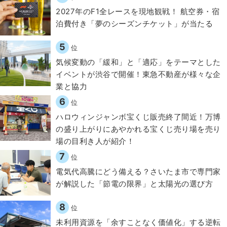
2027年のF1全レースを現地観戦！ 航空券・宿
泊費付き「夢のシーズンチケット」が当たる
5
位
気候変動の「緩和」と「適応」をテーマとした
イベントが渋谷で開催！東急不動産が様々な企
業と協力
6
位
ハロウィンジャンボ宝くじ販売終了間近！万博
の盛り上がりにあやかれる宝くじ売り場を売り
場の目利き人が紹介！
7
位
電気代高騰にどう備える？さいたま市で専門家
が解説した「節電の限界」と太陽光の選び方
8
位
​​未利用資源を「余すことなく価値化」する逆転