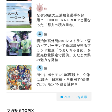
3
位
なぜ59歳の三浦知良選手を起
用？ ONODERA GROUPと重な
った「努力の積み重ね」
4
位
明治神宮外苑内のレストラン・森
のビアガーデンで新潟県が誇るブ
ランド枝豆「つまりちゃまめ」を
販売数量限定で提供。えだまめ県
の魅力を発信
5
位
街中にポケモン100匹以上、立像
は19匹 日本橋・八重洲で“伝説
のポケモン”を巡る謎解き
ベスト10を表示
マガサミTOPIX