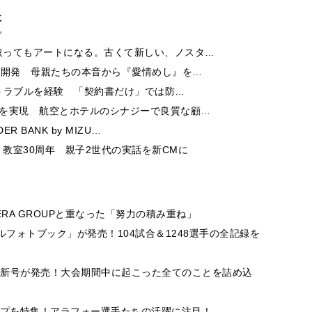
事
取ってもアートになる。古くて新しい、ノスタ…
ー開発 母親たちの本音から『愛情めし』を…
酬トラブルを経験 「契約書だけ」では防…
チを実現 航空とホテルのシナジーで良質な顧…
 BANK by MIZU…
教室30周年 親子2世代の実話を新CMに
RA GROUPと重なった「努力の積み重ね」
ルフォトブック」が発売！104試合＆1248選手の全記録を
」最新号が発売！大会期間中に起こった全てのことを詰め込
ップを特集！アラフォー選手たちの活躍に注目！