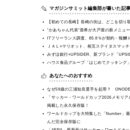
マガジンサミット編集部が書いた記
【初めての長崎】長崎の街は、どこを切り
“かあちゃん代表”亜希が大戸屋の新メニュ
ITフリーランス調査、85.8％が契約・報
ＪＡＬ×マリオット、相互ステイタスマッ
みずほ銀行×UPSIDER、新ブランド「UPSIDER
ハウス食品グループ「はじめてクッキング」
あなたへのおすすめ
なぜ59歳の三浦知良選手を起用？ ONODE
「サッカー・ワールドカップ2026メモリア
掲載した永久保存版！
ワールドカップを大特集した「Number
んだ完全保存版に
「AERA」最新号はサッカー・ワールドカ