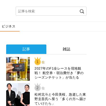
ビジネス
記事
雑誌
1
位
2027年のF1全レースを現地観
戦！ 航空券・宿泊費付き「夢の
シーズンチケット」が当たる
2
位
松村北斗と今田美桜、急逝した東
野圭吾氏へ誓う「多くの方へ届け
ていけたら」