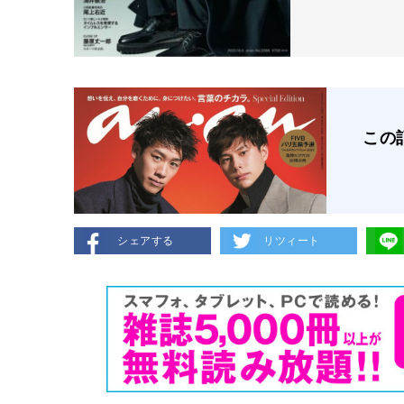
この
シェアする
リツィート