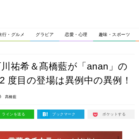
旅行・グルメ
グラビア
恋愛・心理
趣味・スポーツ
川祐希＆髙橋藍が「anan」の
 2 度目の登場は異例中の異例！
希
髙橋藍
ラインを送る
ブックマーク
ポケットする