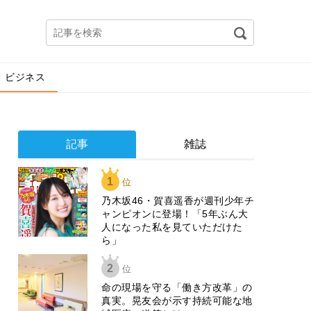
ビジネス
記事
雑誌
1
位
乃木坂46・賀喜遥香が週刊少年チ
ャンピオンに登場！「5年ぶん大
人になった私を見ていただけた
ら」
2
位
​命の現場を守る「働き方改革」の
真実。晃友会が示す持続可能な地