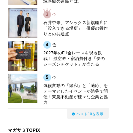
域医療の道筋とは。
3
位
石井杏奈、アシックス新旗艦店に
「没入できる場所」 俳優の役作
りとの共通点
4
位
2027年のF1全レースを現地観
戦！ 航空券・宿泊費付き「夢の
シーズンチケット」が当たる
5
位
気候変動の「緩和」と「適応」を
テーマとしたイベントが渋谷で開
催！東急不動産が様々な企業と協
力
ベスト10を表示
マガサミTOPIX