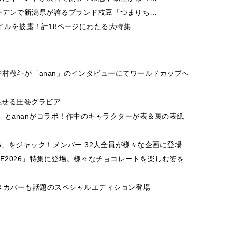
ーデンで新潟県が誇るブランド枝豆「つまりち…
イルを披露！計18ページにわたる大特集…
村敬斗が「anan」のインタビューにてワールドカップへ
魅せる圧巻グラビア
」とananがコラボ！作中のキャラクターが表＆裏の表紙
26」をジャック！メンバー 32人全員が様々な企画に登場
VE2026」特集に登場。様々なチョコレートを楽しむ姿を
付きカバーも話題のスペシャルエディション登場