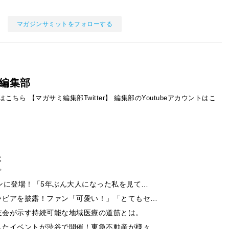
マガジンサミットをフォローする
編集部
ントはこちら
【マガサミ編集部Twitter】
編集部のYoutubeアカウントはこ
事
ンに登場！「5年ぶん大人になった私を見て…
ラビアを披露！ファン「可愛い！」「とてもセ…
友会が示す持続可能な地域医療の道筋とは。
したイベントが渋谷で開催！東急不動産が様々…