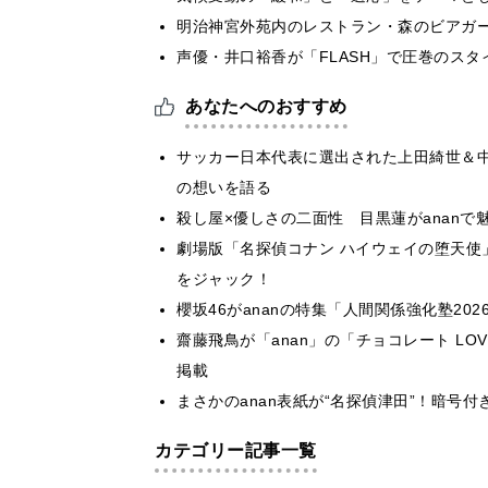
明治神宮外苑内のレストラン・森のビアガ
声優・井口裕香が「FLASH」で圧巻のスタ
あなたへのおすすめ
サッカー日本代表に選出された上田綺世＆中
の想いを語る
殺し屋×優しさの二面性 目黒蓮がananで
劇場版「名探偵コナン ハイウェイの堕天使
をジャック！
櫻坂46がananの特集「人間関係強化塾20
齋藤飛鳥が「anan」の「チョコレート LO
掲載
まさかのanan表紙が“名探偵津田”！暗号
カテゴリー記事一覧