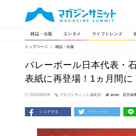
雑誌・出版
エンタメ
ライフトレンド
トップページ
雑誌・出版
バレーボール日本代表・石
表紙に再登場！1ヵ月間に
2023/09/28
マガジンサミット編集部
anan
石川祐
シェアする
リツィート