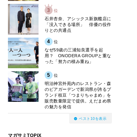
3
位
石井杏奈、アシックス新旗艦店に
「没入できる場所」 俳優の役作
りとの共通点
4
位
なぜ59歳の三浦知良選手を起
用？ ONODERA GROUPと重な
った「努力の積み重ね」
5
位
明治神宮外苑内のレストラン・森
のビアガーデンで新潟県が誇るブ
ランド枝豆「つまりちゃまめ」を
販売数量限定で提供。えだまめ県
の魅力を発信
ベスト10を表示
マガサミTOPIX