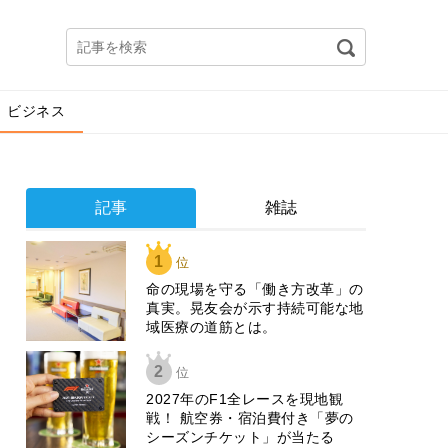
ビジネス
記事
雑誌
1
位
​命の現場を守る「働き方改革」の
真実。晃友会が示す持続可能な地
域医療の道筋とは。
2
位
2027年のF1全レースを現地観
戦！ 航空券・宿泊費付き「夢の
シーズンチケット」が当たる