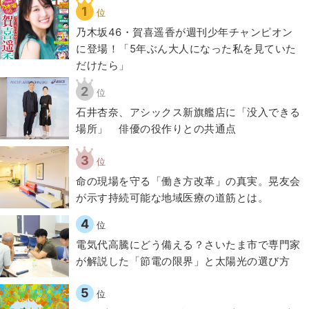
1
位
乃木坂46・賀喜遥香が週刊少年チャンピオン
に登場！「5年ぶん大人になった私を見ていた
だけたら」
2
位
石井杏奈、アシックス新旗艦店に「没入できる
場所」 俳優の役作りとの共通点
3
位
​命の現場を守る「働き方改革」の真実。晃友会
が示す持続可能な地域医療の道筋とは。
4
位
電気代高騰にどう備える？さいたま市で専門家
が解説した「節電の限界」と太陽光の選び方
5
位