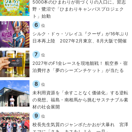
5000本のひまわりが街づくりの入口に。習志
野・鷺沼で「ひまわりキャンパスプロジェク
ト」始動
6
位
シルク・ドゥ・ソレイユ『クーザ』が16年ぶり
日本再上陸 2027年2月東京、8月大阪で開催
7
位
2027年のF1全レースを現地観戦！ 航空券・宿
泊費付き「夢のシーズンチケット」が当たる
8
位
​​未利用資源を「余すことなく価値化」する逆転
の発想。福島・南相馬から挑むサステナブル素
材の社会展開​
9
位
校長先生気質のジャンボたかおが大暴れ 宮澤
エマに「さあ、キスをしよう。一旦」