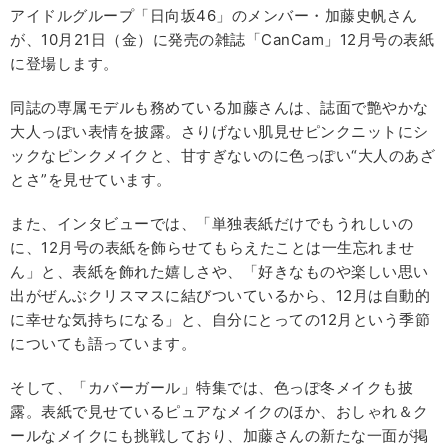
アイドルグループ「日向坂46」のメンバー・加藤史帆さん
が、10月21日（金）に発売の雑誌「CanCam」12月号の表紙
に登場します。
同誌の専属モデルも務めている加藤さんは、誌面で艶やかな
大人っぽい表情を披露。さりげない肌見せピンクニットにシ
ックなピンクメイクと、甘すぎないのに色っぽい“大人のあざ
とさ”を見せています。
また、インタビューでは、「単独表紙だけでもうれしいの
に、12月号の表紙を飾らせてもらえたことは一生忘れませ
ん」と、表紙を飾れた嬉しさや、「好きなものや楽しい思い
出がぜんぶクリスマスに結びついているから、12月は自動的
に幸せな気持ちになる」と、自分にとっての12月という季節
についても語っています。
そして、「カバーガール」特集では、色っぽ冬メイクも披
露。表紙で見せているピュアなメイクのほか、おしゃれ＆ク
ールなメイクにも挑戦しており、加藤さんの新たな一面が掲