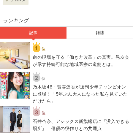
ランキング
記事
雑誌
1
位
​命の現場を守る「働き方改革」の真実。晃友会
が示す持続可能な地域医療の道筋とは。
2
位
乃木坂46・賀喜遥香が週刊少年チャンピオン
に登場！「5年ぶん大人になった私を見ていた
だけたら」
3
位
石井杏奈、アシックス新旗艦店に「没入できる
場所」 俳優の役作りとの共通点