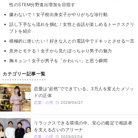
性のSTEM分野進出増加を目指す
嫌わないで！女子校出身女子がやりがちな珍行動
話し下手なら流れを掴む！女性と会話が楽しめるトークスクリ
プトを紹介
積極的に使いたい！好きな人との電話中でドキッとさせる一言
意外とモテる！女子から見たぽっちゃり男子の魅力
胸キュン！女子が男子を「かわいい」と思う瞬間
カテゴリー記事一覧
恋愛は“必然”でできている。3万人を変えたメソッ
ドの正体
恋愛・心理
2026/04/27
リラックスできる環境の中、安心の鑑定で相談者
を支える占いのアリーナ
恋愛・心理
2025/02/14