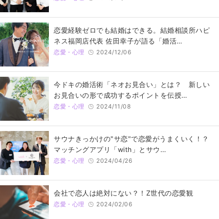
恋愛経験ゼロでも結婚はできる。結婚相談所ハピ
ネス福岡店代表 佐田幸子が語る「婚活…
恋愛・心理
2024/12/06
今ドキの婚活術「ネオお見合い」とは？ 新しい
お見合いの形で成功するポイントを伝授…
恋愛・心理
2024/11/08
サウナきっかけの"サ恋"で恋愛がうまくいく！？
マッチングアプリ「with」とサウ…
恋愛・心理
2024/04/26
会社で恋人は絶対にない？！Z世代の恋愛観
恋愛・心理
2024/02/06