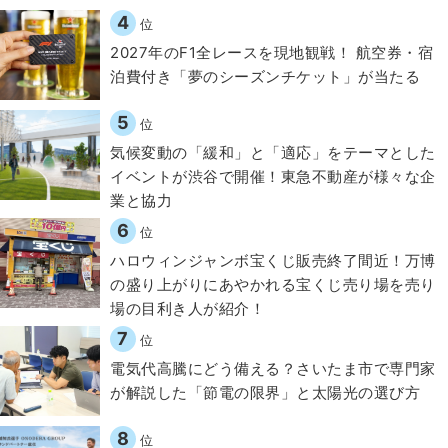
4
位
2027年のF1全レースを現地観戦！ 航空券・宿
泊費付き「夢のシーズンチケット」が当たる
5
位
気候変動の「緩和」と「適応」をテーマとした
イベントが渋谷で開催！東急不動産が様々な企
業と協力
6
位
ハロウィンジャンボ宝くじ販売終了間近！万博
の盛り上がりにあやかれる宝くじ売り場を売り
場の目利き人が紹介！
7
位
電気代高騰にどう備える？さいたま市で専門家
が解説した「節電の限界」と太陽光の選び方
8
位