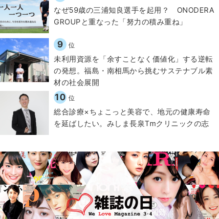
なぜ59歳の三浦知良選手を起用？ ONODERA
GROUPと重なった「努力の積み重ね」
9
位
​​未利用資源を「余すことなく価値化」する逆転
の発想。福島・南相馬から挑むサステナブル素
材の社会展開​
10
位
総合診療×ちょこっと美容で、地元の健康寿命
を延ばしたい。みしま長泉Tmクリニックの志